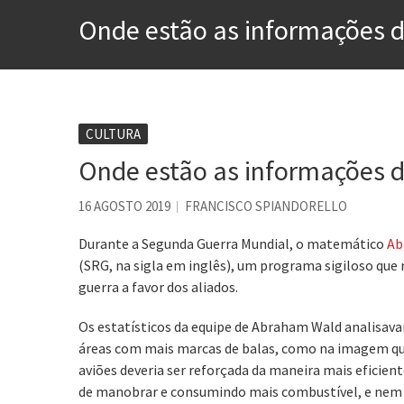
Esse tal de Rock Gaúcho
Onde estão as informações 
Os causos de Jorge Luis Bo
Voto obrigatório é correto
Se queres salvar o mundo, 
Tem que filmar isso daí
CULTURA
Onde estão as informações 
A construção da urbanidad
Aprender a fracassar é o s
16 AGOSTO 2019
FRANCISCO SPIANDORELLO
Durante a Segunda Guerra Mundial, o matemático
Ab
(SRG, na sigla em inglês), um programa sigiloso que 
guerra a favor dos aliados.
Os estatísticos da equipe de Abraham Wald analisav
áreas com mais marcas de balas, como na imagem que 
aviões deveria ser reforçada da maneira mais eficient
de manobrar e consumindo mais combustível, e nem t