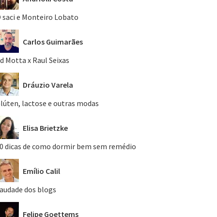
 saci e Monteiro Lobato
Carlos Guimarães
d Motta x Raul Seixas
Dráuzio Varela
lúten, lactose e outras modas
Elisa Brietzke
0 dicas de como dormir bem sem remédio
Emílio Calil
audade dos blogs
Felipe Goettems