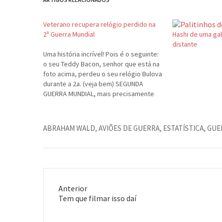
Veterano recupera relógio perdido na
2ª Guerra Mundial
Hashi de uma gal
distante
Uma história incrível! Pois é o seguinte:
o seu Teddy Bacon, senhor que está na
foto acima, perdeu o seu relógio Bulova
durante a 2a. (veja bem) SEGUNDA
GUERRA MUNDIAL, mais precisamente
em 1941, enquanto jogava uma corda
do navio que estava trabalhando ao
porto de Gibraltar (maldita pulseira).
ABRAHAM WALD
,
AVIÕES DE GUERRA
,
ESTATÍSTICA
,
GUE
Inconformado,…
Anterior
Post
Tem que filmar isso daí
anterior: