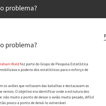
do problema?
rges
?
o veganismo não é a resposta
do problema?
e
egredo do sucesso
raham Wald
fez parte do Grupo de Pesquisa Estatística
mobilizava o poderio dos estatísticos para o esforço de
am os aviões que voltavam das batalhas e destacavam as
vemos. O objetivo era identificar onde a estrutura dos
e: não muito a ponto de deixar o avião muito pesado, difícil
ão pouco a ponto de deixá-lo vulnerável.