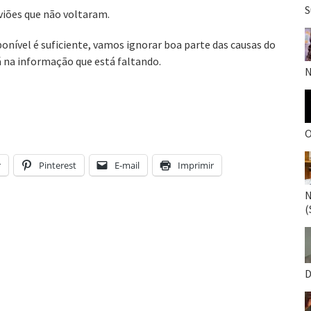
S
viões que não voltaram.
onível é suficiente, vamos ignorar boa parte das causas do
 na informação que está faltando.
N
O
r
Pinterest
E-mail
Imprimir
N
(
D