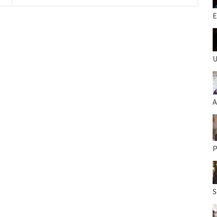
E
U
A
P
S