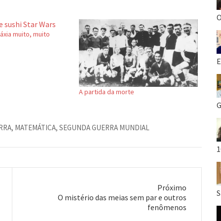
O
áxia muito, muito
E
A partida da morte
G
RRA
,
MATEMÁTICA
,
SEGUNDA GUERRA MUNDIAL
1
Próximo
S
Próximo
O mistério das meias sem par e outros
post:
fenômenos