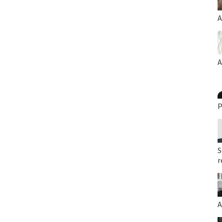
A
A
P
S
r
A