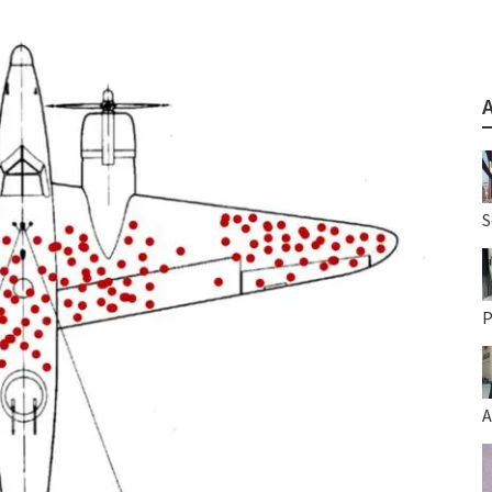
S
P
A