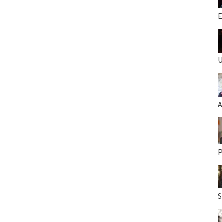
E
U
A
P
S