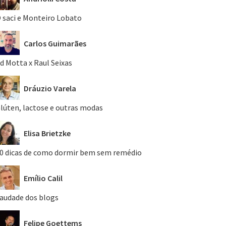
 saci e Monteiro Lobato
Carlos Guimarães
d Motta x Raul Seixas
Dráuzio Varela
lúten, lactose e outras modas
Elisa Brietzke
0 dicas de como dormir bem sem remédio
Emílio Calil
audade dos blogs
Felipe Goettems