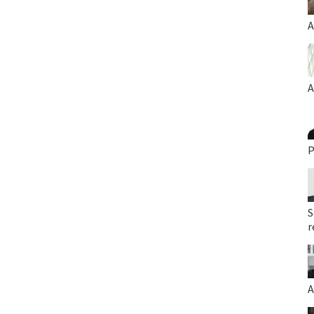
A
A
P
S
r
A