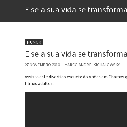
A construção da urbanidad
E se a sua vida se transfor
Aprender a fracassar é o s
Contardo Calligaris prega o
Esse tal de Rock Gaúcho
Os causos de Jorge Luis Bo
HUMOR
E se a sua vida se transfor
Voto obrigatório é correto
Se queres salvar o mundo, 
27 NOVEMBRO 2010
MARCO ANDREI KICHALOWSKY
Assista este divertido esquete do Anões em Chamas q
filmes adultos.