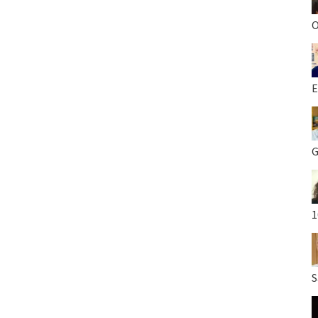
O
E
G
1
S