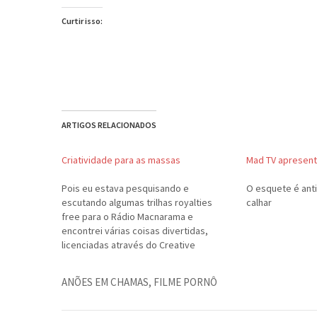
Curtir isso:
ARTIGOS RELACIONADOS
Criatividade para as massas
Mad TV apresent
Pois eu estava pesquisando e
O esquete é ant
escutando algumas trilhas royalties
calhar
free para o Rádio Macnarama e
encontrei várias coisas divertidas,
licenciadas através do Creative
Commons. Alías, este é um tema que
está me interessando cada vez mais:
ANÕES EM CHAMAS
,
FILME PORNÔ
permitir que as pessoas escutem e
distribuam a música livremente, mas
que os direitos…