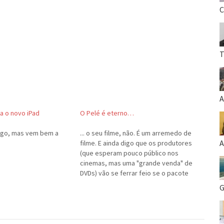
C
T
A
a o novo iPad
O Pelé é eterno…
igo, mas vem bem a
... o seu filme, não. É um arremedo de
A
filme. E ainda digo que os produtores
(que esperam pouco público nos
cinemas, mas uma "grande venda" de
DVDs) vão se ferrar feio se o pacote
não oferecer MUITO MAIS do que o
G
filme.Vi ontem "Pelé Eterno". É um
desastre. O…