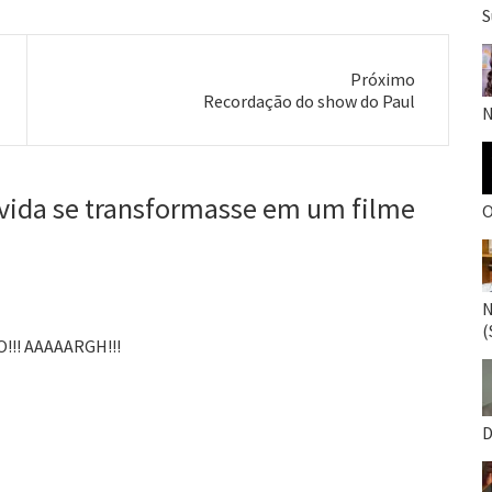
S
Próximo
Próximo
Recordação do show do Paul
N
post:
a vida se transformasse em um filme
O
N
(
!!! AAAAARGH!!!
D