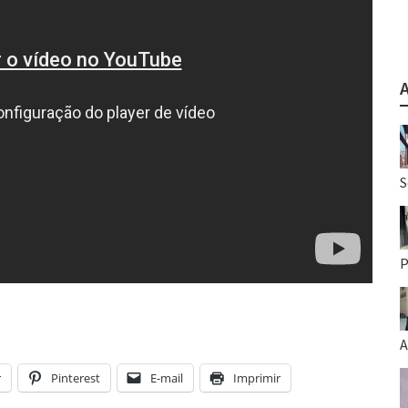
S
P
A
r
Pinterest
E-mail
Imprimir