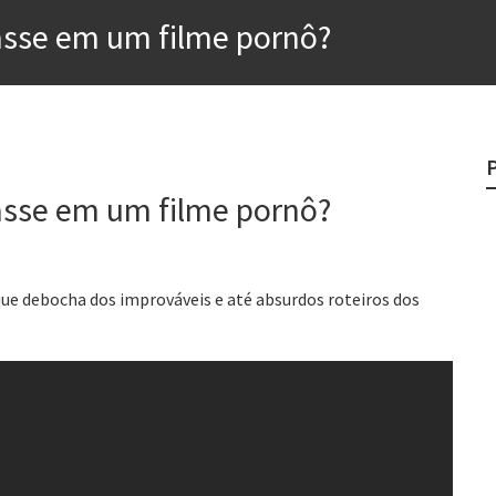
e
masse em um filme pornô?
egredo do sucesso
 “direito à tristeza”
rges
masse em um filme pornô?
?
o veganismo não é a resposta
ue debocha dos improváveis e até absurdos roteiros dos