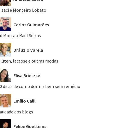
 saci e Monteiro Lobato
Carlos Guimarães
d Motta x Raul Seixas
Dráuzio Varela
lúten, lactose e outras modas
Elisa Brietzke
0 dicas de como dormir bem sem remédio
Emílio Calil
audade dos blogs
Felipe Goettems