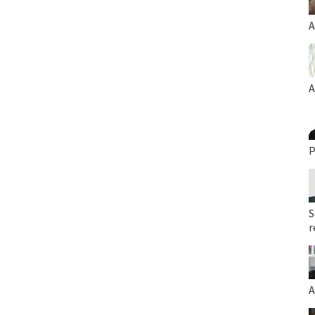
A
A
P
S
r
A