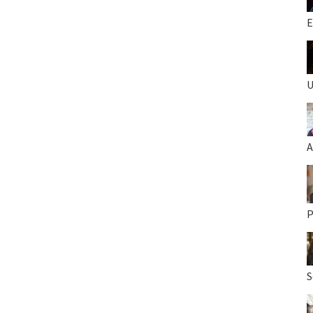
E
U
A
P
S