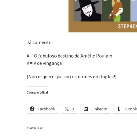
Já comecei:
A = O fabuloso destino de Amélie Poulain
V = V de vingança
(Não esquece que são os nomes em Inglês!)
Compartilha!
Facebook
X
LinkedIn
Tumbl
Curtir isso: