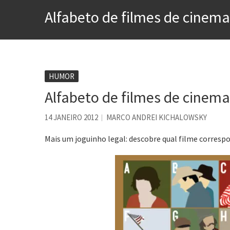
A construção da urbanidad
Alfabeto de filmes de cinem
Aprender a fracassar é o s
Contardo Calligaris prega o
Esse tal de Rock Gaúcho
Os causos de Jorge Luis Bo
HUMOR
Alfabeto de filmes de cinem
Voto obrigatório é correto
Se queres salvar o mundo, 
14 JANEIRO 2012
MARCO ANDREI KICHALOWSKY
Mais um joguinho legal: descobre qual filme correspo