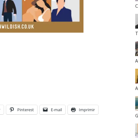
C
T
A
A
r
Pinterest
E-mail
Imprimir
G