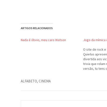
ARTIGOS RELACIONADOS
Nada é óbvio, meu caro Watson
Jogo da mímica 
O site de rock e
Quietus aprese
divertida aos vi
trivia que rolam 
versão, tu tens 
capa de algum d
rapaz está tent
ALFABETO
,
CINEMA
de... MÍMICA! I