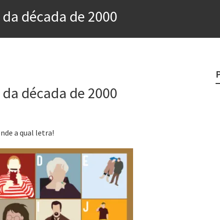
e
a da década de 2000
egredo do sucesso
 “direito à tristeza”
rges
a da década de 2000
?
o veganismo não é a resposta
nde a qual letra!