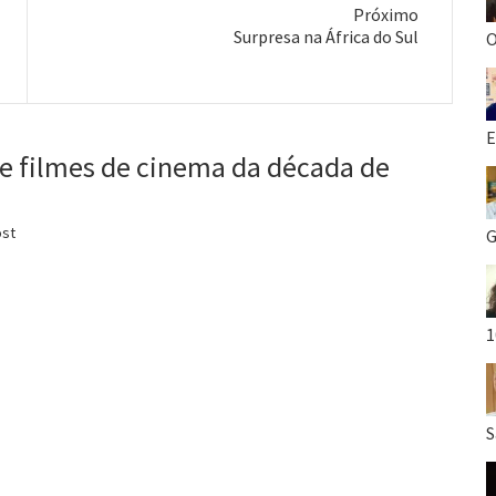
Próximo
Próximo
Surpresa na África do Sul
O
post:
E
de filmes de cinema da década de
ost
G
1
S