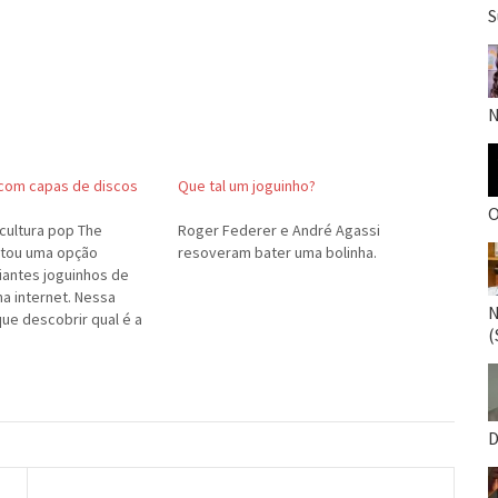
S
N
com capas de discos
Que tal um joguinho?
O
 cultura pop The
Roger Federer e André Agassi
ntou uma opção
resoveram bater uma bolinha.
ciantes joguinhos de
na internet. Nessa
N
que descobrir qual é a
(
isco famoso que um
ando descrever através
sso mesmo. É o nosso…
D