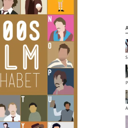
S
P
A