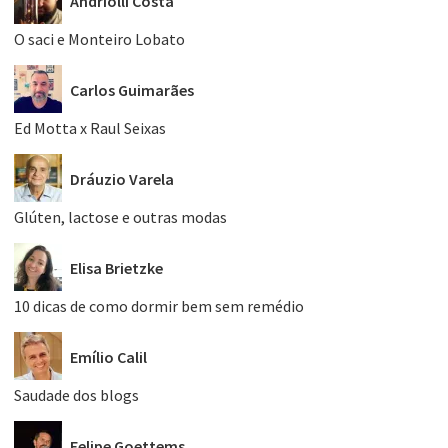
Andriolli Costa
O saci e Monteiro Lobato
Carlos Guimarães
Ed Motta x Raul Seixas
Dráuzio Varela
Glúten, lactose e outras modas
Elisa Brietzke
10 dicas de como dormir bem sem remédio
Emílio Calil
Saudade dos blogs
Felipe Goettems