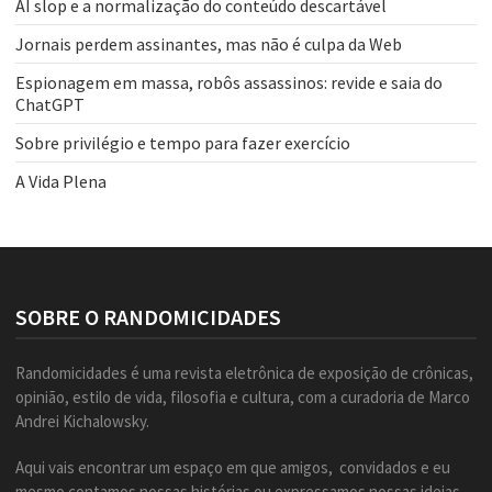
AI slop e a normalização do conteúdo descartável
Jornais perdem assinantes, mas não é culpa da Web
Espionagem em massa, robôs assassinos: revide e saia do
ChatGPT
Sobre privilégio e tempo para fazer exercício
A Vida Plena
SOBRE O RANDOMICIDADES
Randomicidades é uma revista eletrônica de exposição de crônicas,
opinião, estilo de vida, filosofia e cultura, com a curadoria de Marco
Andrei Kichalowsky.
Aqui vais encontrar um espaço em que amigos, convidados e eu
mesmo contamos nossas histórias ou expressamos nossas ideias,