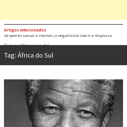
Artigos selecionados
Tem que filmar isso daí
A construção da urbanidade
Tag:
África do Sul
Aprender a fracassar é o segredo do sucesso
Contardo Calligaris prega o “direito à tristeza”
Esse tal de Rock Gaúcho
Os causos de Jorge Luis Borges
Voto obrigatório é correto?
Se queres salvar o mundo, o veganismo não é a resposta