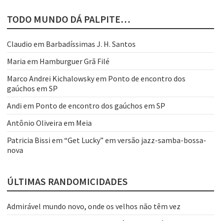
TODO MUNDO DÁ PALPITE…
Claudio
em
Barbadíssimas J. H. Santos
Maria
em
Hamburguer Grã Filé
Marco Andrei Kichalowsky
em
Ponto de encontro dos
gaúchos em SP
Andi
em
Ponto de encontro dos gaúchos em SP
Antônio Oliveira
em
Meia
Patricia Bissi
em
“Get Lucky” em versão jazz-samba-bossa-
nova
ÚLTIMAS RANDOMICIDADES
Admirável mundo novo, onde os velhos não têm vez