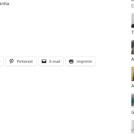
anha.
C
T
A
r
Pinterest
E-mail
Imprimir
A
G