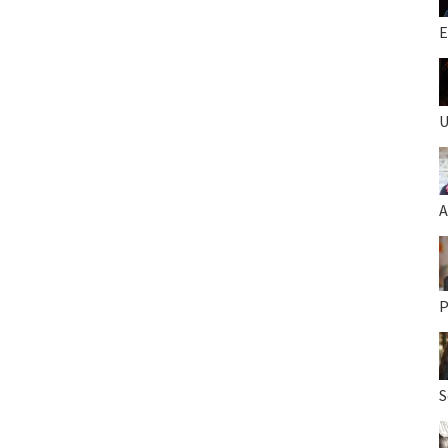
E
U
A
P
S