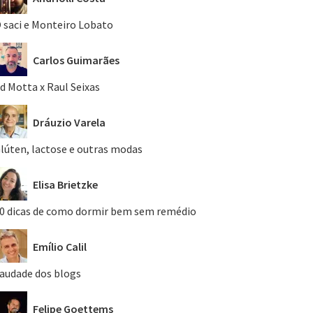
 saci e Monteiro Lobato
Carlos Guimarães
d Motta x Raul Seixas
Dráuzio Varela
lúten, lactose e outras modas
Elisa Brietzke
0 dicas de como dormir bem sem remédio
Emílio Calil
audade dos blogs
Felipe Goettems