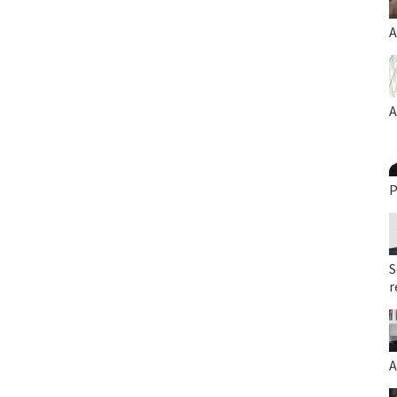
A
A
P
S
r
A