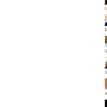
O
E
G
1
S