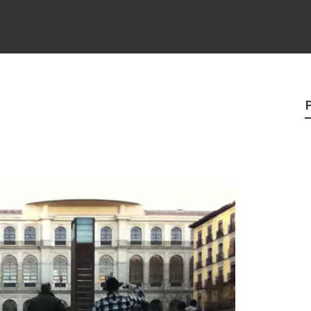
e
egredo do sucesso
 “direito à tristeza”
rges
?
o veganismo não é a resposta