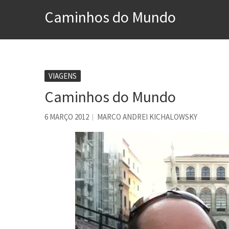
A construção da urbanidad
Caminhos do Mundo
Aprender a fracassar é o s
Contardo Calligaris prega o
Esse tal de Rock Gaúcho
Os causos de Jorge Luis Bo
VIAGENS
Caminhos do Mundo
Voto obrigatório é correto
Se queres salvar o mundo, 
6 MARÇO 2012
MARCO ANDREI KICHALOWSKY