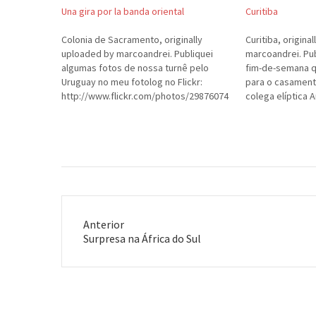
Una gira por la banda oriental
Curitiba
Colonia de Sacramento, originally
Curitiba, origina
uploaded by marcoandrei. Publiquei
marcoandrei. Pub
algumas fotos de nossa turnê pelo
fim-de-semana q
Uruguay no meu fotolog no Flickr:
para o casament
http://www.flickr.com/photos/29876074
colega elíptica A
@N00/
de-semana de mu
também de muit
câmera digital d
a pequena câme
T68i…
Anterior
Post
Surpresa na África do Sul
anterior: