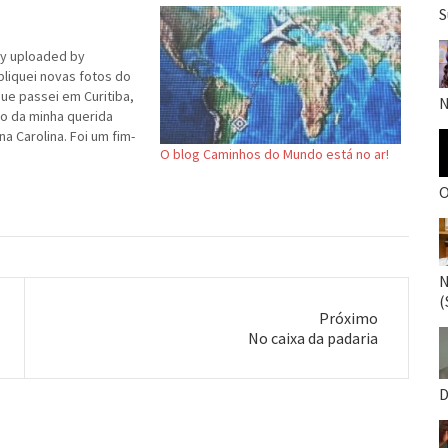
S
lly uploaded by
liquei novas fotos do
ue passei em Curitiba,
N
o da minha querida
na Carolina. Foi um fim-
O blog Caminhos do Mundo está no ar!
ita diversão, mas
o descanso. Sem a
O
a Ana, resolvi resgatar
ra que acompanha meu
N
(
Próximo
Próximo
No caixa da padaria
post:
D