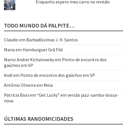
Enquanto espero meu carro na revisão
TODO MUNDO DÁ PALPITE…
Claudio
em
Barbadíssimas J. H. Santos
Maria
em
Hamburguer Grã Filé
Marco Andrei Kichalowsky
em
Ponto de encontro dos
gaúchos em SP
Andi
em
Ponto de encontro dos gaúchos em SP
Antônio Oliveira
em
Meia
Patricia Bissi
em
“Get Lucky” em versão jazz-samba-bossa-
nova
ÚLTIMAS RANDOMICIDADES