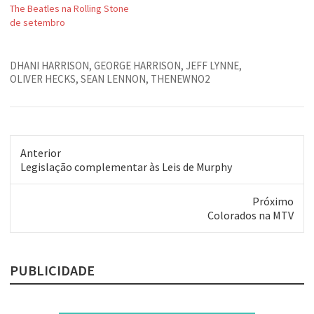
The Beatles na Rolling Stone
de setembro
DHANI HARRISON
,
GEORGE HARRISON
,
JEFF LYNNE
,
OLIVER HECKS
,
SEAN LENNON
,
THENEWNO2
Anterior
Post
Legislação complementar às Leis de Murphy
anterior:
Próximo
Próximo
Colorados na MTV
post:
PUBLICIDADE