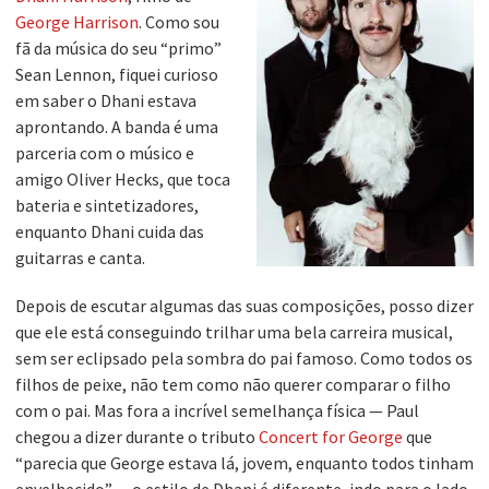
George Harrison
. Como sou
fã da música do seu “primo”
Sean Lennon, fiquei curioso
em saber o Dhani estava
aprontando. A banda é uma
parceria com o músico e
amigo Oliver Hecks, que toca
bateria e sintetizadores,
enquanto Dhani cuida das
guitarras e canta.
Depois de escutar algumas das suas composições, posso dizer
que ele está conseguindo trilhar uma bela carreira musical,
sem ser eclipsado pela sombra do pai famoso. Como todos os
filhos de peixe, não tem como não querer comparar o filho
com o pai. Mas fora a incrível semelhança física — Paul
chegou a dizer durante o tributo
Concert for George
que
“parecia que George estava lá, jovem, enquanto todos tinham