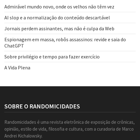
Admirável mundo novo, onde os velhos não têm vez
AI slop e a normalização do conteúdo descartável
Jornais perdem assinantes, mas não é culpa da Web
Espionagem em massa, robôs assassinos: revide e saia do
ChatGPT
Sobre privilégio e tempo para fazer exercício
A Vida Plena
SOBRE O RANDOMICIDADES
Randomicidades é uma revista eletrônica de exposição de crônicas,
opinião, estilo de vida, filosofia e cultura, com a curadoria de Marco
Andrei Kichalowsky.