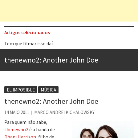
Artigos selecionados
Tem que filmar isso daí
A construção da urbanidade
thenewno2: Another John Doe
Aprender a fracassar é o segredo do sucesso
Contardo Calligaris prega o “direito à tristeza”
Esse tal de Rock Gaúcho
EL IMPOSIBLE
MÚSICA
Os causos de Jorge Luis Borges
thenewno2: Another John Doe
Voto obrigatório é correto?
14 MAIO 2011
MARCO ANDREI KICHALOWSKY
Se queres salvar o mundo, o veganismo não é a resposta
Para quem não sabe,
thenewno2
é a banda de
Dhani Harrison
, filho de