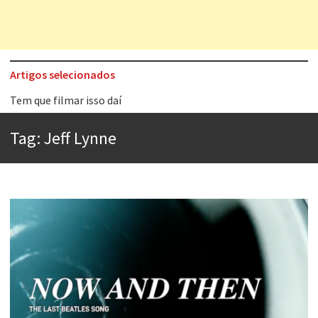
Artigos selecionados
Tem que filmar isso daí
A construção da urbanidade
Tag:
Jeff Lynne
Aprender a fracassar é o segredo do sucesso
Contardo Calligaris prega o “direito à tristeza”
Esse tal de Rock Gaúcho
Os causos de Jorge Luis Borges
Voto obrigatório é correto?
Se queres salvar o mundo, o veganismo não é a resposta