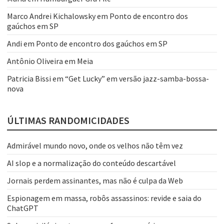
Marco Andrei Kichalowsky
em
Ponto de encontro dos
gaúchos em SP
Andi
em
Ponto de encontro dos gaúchos em SP
Antônio Oliveira
em
Meia
Patricia Bissi
em
“Get Lucky” em versão jazz-samba-bossa-
nova
ÚLTIMAS RANDOMICIDADES
Admirável mundo novo, onde os velhos não têm vez
AI slop e a normalização do conteúdo descartável
Jornais perdem assinantes, mas não é culpa da Web
Espionagem em massa, robôs assassinos: revide e saia do
ChatGPT