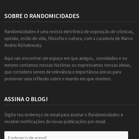
SOBRE O RANDOMICIDADES
Randomicidades é uma revista eletrônica de exposição de crônicas,
opinião, estilo de vida, filosofia e cultura, com a curadoria de Marco
Andrei Kichalowsky.
Aqui vais encontrar um espaço em que amigos, convidados e eu
mesmo contamos nossas histórias ou expressamos nossas ideias,
que considero serem de relevância e importância únicas para
promover uma reflexão sobre o mundo em que vivemos.
ASSINA O BLOG!
Digita teu endereço de email para assinar o Randomicidades e
receber notificações de novas publicações por email.
Endereço