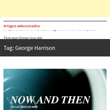
Artigos selecionados
Tem que filmar isso daí
A construção da urbanidade
Tag:
George Harrison
Aprender a fracassar é o segredo do sucesso
Contardo Calligaris prega o “direito à tristeza”
Esse tal de Rock Gaúcho
Os causos de Jorge Luis Borges
Voto obrigatório é correto?
Se queres salvar o mundo, o veganismo não é a resposta