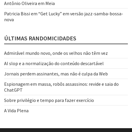
Antônio Oliveira
em
Meia
Patricia Bissi
em
“Get Lucky” em versão jazz-samba-bossa-
nova
ÚLTIMAS RANDOMICIDADES
Admirável mundo novo, onde os velhos não têm vez
AI slop e a normalização do conteúdo descartável
Jornais perdem assinantes, mas não é culpa da Web
Espionagem em massa, robôs assassinos: revide e saia do
ChatGPT
Sobre privilégio e tempo para fazer exercício
A Vida Plena