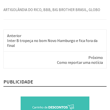
considerada, pudera,
antiislâmica.Bem que a
ARTIGOLÂNDIA DO RICO
,
BBB
,
BIG BROTHER BRASIL
,
GLOBO
produtora de tevê saudita
tentou adaptar ligeiro o
modelo. A casa era dividida
em duas alas, uma para
mulheres, outra…
Anterior
Post
Inter B tropeça no bom Novo Hamburgo e fica fora da
anterior:
final
Próximo
Próximo
Como reportar uma notícia
post:
PUBLICIDADE