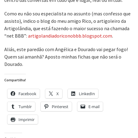
centro das conversas em tudo que é lugar, real ou virtual.
Como eu não sou especialista no assunto (mas confesso que
assisto), indico o blog do meu amigo Rico, o artigoleiro da
Artigolândia, que está fazendo o maior sucesso na chamada
“net BBB”:
artigolandiadoriconobbb.blogspot.com
.
Aliás, este paredão com Angélica e Dourado vai pegar fogo!
Quem sai amanhã? Aposto minhas fichas que não será o
Dourado.
Compartilha!
Facebook
X
LinkedIn
Tumblr
Pinterest
E-mail
Imprimir