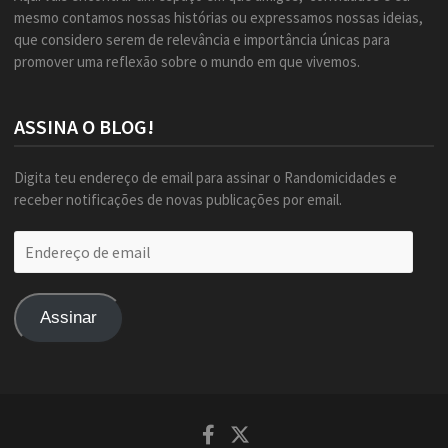
mesmo contamos nossas histórias ou expressamos nossas ideias,
que considero serem de relevância e importância únicas para
promover uma reflexão sobre o mundo em que vivemos.
ASSINA O BLOG!
Digita teu endereço de email para assinar o Randomicidades e
receber notificações de novas publicações por email.
Endereço
de
email
Assinar
Facebook
Twitter