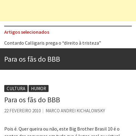
Artigos selecionados
Contardo Calligaris prega o “direito à tristeza”
Esse tal de Rock Gaúcho
Para os fãs do BBB
Os causos de Jorge Luis Borges
Voto obrigatório é correto?
Se queres salvar o mundo, o veganismo não é a resposta
CULTURA
HUMOR
Tem que filmar isso daí
Para os fãs do BBB
A construção da urbanidade
22 FEVEREIRO 2010
MARCO ANDREI KICHALOWSKY
Aprender a fracassar é o segredo do sucesso
Pois é. Quer queira ou não, este Big Brother Brasil 10 é o