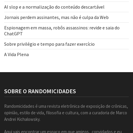
AI slop e a normalização do conteúdo descartável
Jornais perdem assinantes, mas não é culpa da Web
Espionagem em massa, robôs assassinos: revide e saia do
ChatGPT
Sobre privilégio e tempo para fazer exercício
A Vida Plena
SOBRE O RANDOMICIDADES
Randomicidades é uma revista eletrônica de exposição de crônicas,
opinião, estilo de vida, filosofia e cultura, com a curadoria de Marco
Andrei Kichalowsky.
Aqui vais encontrar um espaço em que amigos, convidados e eu