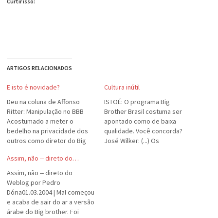
Curtir isso:
ARTIGOS RELACIONADOS
E isto é novidade?
Cultura inútil
Deu na coluna de Affonso
ISTOÉ: O programa Big
Ritter: Manipulação no BBB
Brother Brasil costuma ser
Acostumado a meter o
apontado como de baixa
bedelho na privacidade dos
qualidade. Você concorda?
outros como diretor do Big
José Wilker: (...) Os
Brother Brasil, da Rede
personagens são uns
Assim, não -- direto do…
Globo, José Bonifácio de
indigentes. O que eles têm a
Oliveira, o Boninho, 43 anos,
dizer é absolutamente inútil -
Assim, não -- direto do
está no meio de uma
a filosofia, a cultura, o
Weblog por Pedro
polêmica que expõe o futuro
português, é tudo inútil. Eles
Dória01.03.2004 | Mal começou
da emissora. Seu irmão
são inúteis. Acho que
e acaba de sair do ar a versão
Diogo…
qualquer grupo de…
árabe do Big brother. Foi