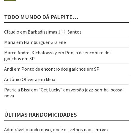
TODO MUNDO DÁ PALPITE…
Claudio
em
Barbadíssimas J. H. Santos
Maria
em
Hamburguer Grã Filé
Marco Andrei Kichalowsky
em
Ponto de encontro dos
gaúchos em SP
Andi
em
Ponto de encontro dos gaúchos em SP
Antônio Oliveira
em
Meia
Patricia Bissi
em
“Get Lucky” em versão jazz-samba-bossa-
nova
ÚLTIMAS RANDOMICIDADES
Admirável mundo novo, onde os velhos não têm vez