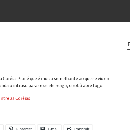
e
egredo do sucesso
 “direito à tristeza”
rges
?
 Coréia. Pior é que é muito semelhante ao que se viu em
nda o intruso parar e se ele reagir, o robô abre fogo.
ntre as Coréias
r
Pinterest
E-mail
Imprimir