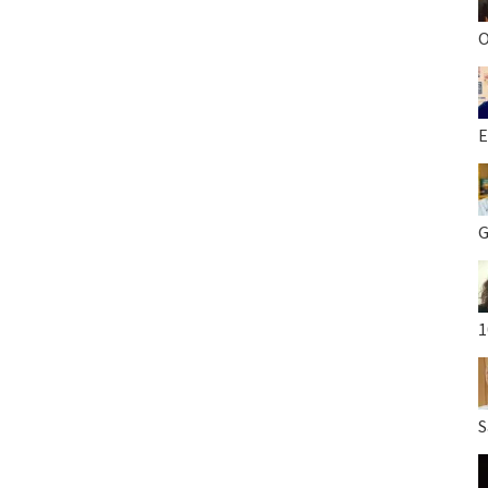
O
E
G
1
S