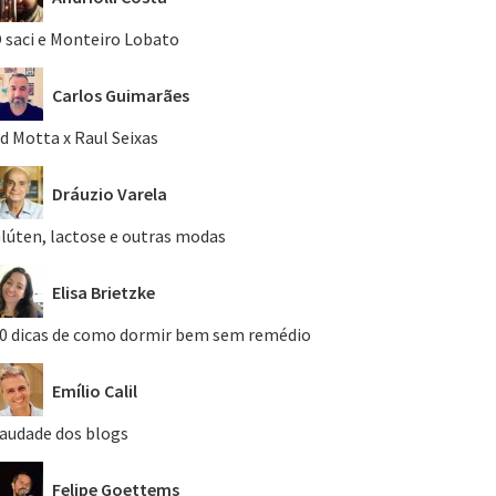
 saci e Monteiro Lobato
Carlos Guimarães
d Motta x Raul Seixas
Dráuzio Varela
lúten, lactose e outras modas
Elisa Brietzke
0 dicas de como dormir bem sem remédio
Emílio Calil
audade dos blogs
Felipe Goettems