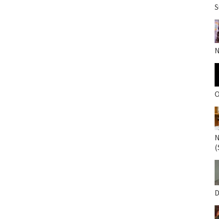
S
N
O
N
(
D