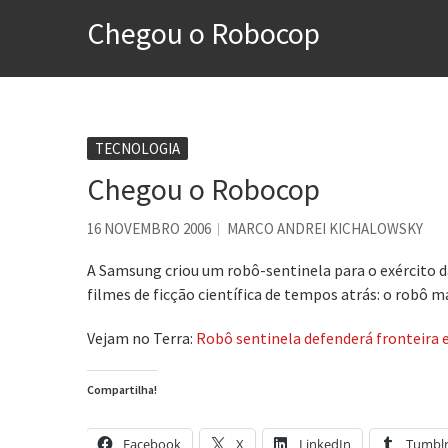
A construção da urbanidad
Chegou o Robocop
Aprender a fracassar é o s
Contardo Calligaris prega o
Esse tal de Rock Gaúcho
Os causos de Jorge Luis Bo
TECNOLOGIA
Chegou o Robocop
Voto obrigatório é correto
16 NOVEMBRO 2006
MARCO ANDREI KICHALOWSKY
A Samsung criou um robô-sentinela para o exército da
filmes de ficção científica de tempos atrás: o robô ma
Vejam no Terra:
Robô sentinela defenderá fronteira e
Compartilha!
Facebook
X
LinkedIn
Tumbl