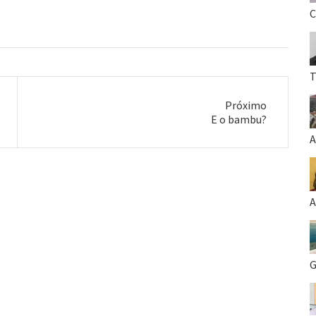
C
T
Próximo
Próximo
E o bambu?
post:
A
A
G