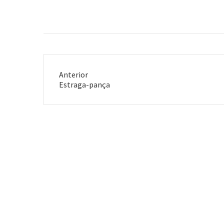
Anterior
Post
Estraga-pança
anterior: