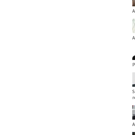
A
A
P
S
r
A