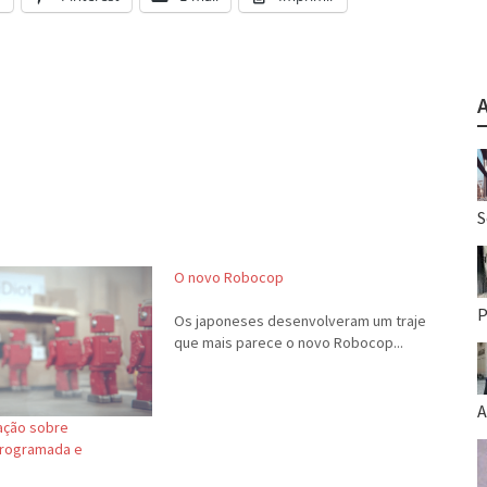
S
O novo Robocop
P
Os japoneses desenvolveram um traje
que mais parece o novo Robocop...
A
ação sobre
programada e