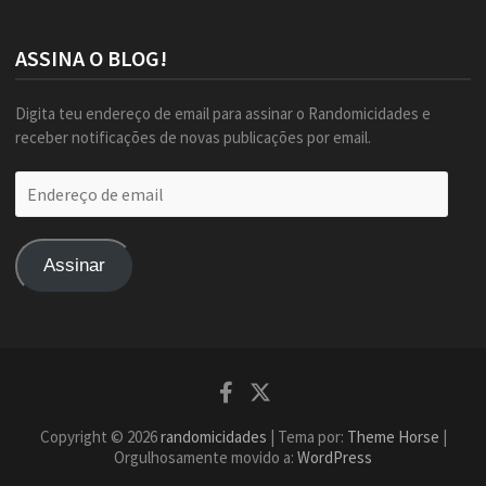
ASSINA O BLOG!
Digita teu endereço de email para assinar o Randomicidades e
receber notificações de novas publicações por email.
Endereço
de
email
Assinar
Facebook
Twitter
Copyright © 2026
randomicidades
| Tema por:
Theme Horse
|
Orgulhosamente movido a:
WordPress