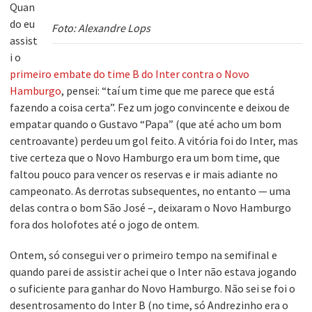
Quan
do eu
Foto: Alexandre Lops
assist
i o
primeiro embate do time B do Inter contra o Novo
Hamburgo
, pensei: “taí um time que me parece que está
fazendo a coisa certa”. Fez um jogo convincente e deixou de
empatar quando o Gustavo “Papa” (que até acho um bom
centroavante) perdeu um gol feito. A vitória foi do Inter, mas
tive certeza que o Novo Hamburgo era um bom time, que
faltou pouco para vencer os reservas e ir mais adiante no
campeonato. As derrotas subsequentes, no entanto — uma
delas contra o bom São José –, deixaram o Novo Hamburgo
fora dos holofotes até o jogo de ontem.
Ontem, só consegui ver o primeiro tempo na semifinal e
quando parei de assistir achei que o Inter não estava jogando
o suficiente para ganhar do Novo Hamburgo. Não sei se foi o
desentrosamento do Inter B (no time, só Andrezinho era o