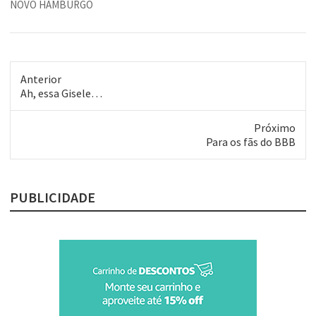
NOVO HAMBURGO
Anterior
Post
Ah, essa Gisele…
anterior:
Próximo
Próximo
Para os fãs do BBB
post:
PUBLICIDADE