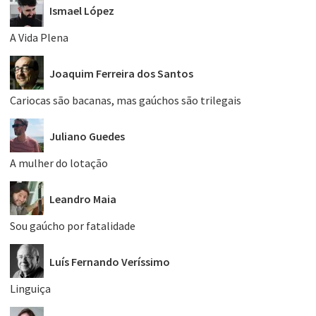
Ismael López
A Vida Plena
Joaquim Ferreira dos Santos
Cariocas são bacanas, mas gaúchos são trilegais
Juliano Guedes
A mulher do lotação
Leandro Maia
Sou gaúcho por fatalidade
Luís Fernando Veríssimo
Linguiça