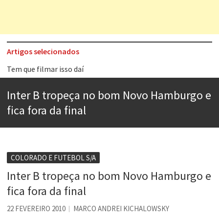
Artigos selecionados
Tem que filmar isso daí
A construção da urbanidade
Inter B tropeça no bom Novo Hamburgo e
Aprender a fracassar é o segredo do sucesso
fica fora da final
Contardo Calligaris prega o “direito à tristeza”
Esse tal de Rock Gaúcho
Os causos de Jorge Luis Borges
COLORADO E FUTEBOL S/A
Inter B tropeça no bom Novo Hamburgo e
Voto obrigatório é correto?
fica fora da final
Se queres salvar o mundo, o veganismo não é a resposta
22 FEVEREIRO 2010
MARCO ANDREI KICHALOWSKY