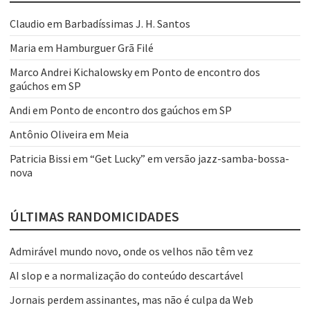
Claudio
em
Barbadíssimas J. H. Santos
Maria
em
Hamburguer Grã Filé
Marco Andrei Kichalowsky
em
Ponto de encontro dos
gaúchos em SP
Andi
em
Ponto de encontro dos gaúchos em SP
Antônio Oliveira
em
Meia
Patricia Bissi
em
“Get Lucky” em versão jazz-samba-bossa-
nova
ÚLTIMAS RANDOMICIDADES
Admirável mundo novo, onde os velhos não têm vez
AI slop e a normalização do conteúdo descartável
Jornais perdem assinantes, mas não é culpa da Web