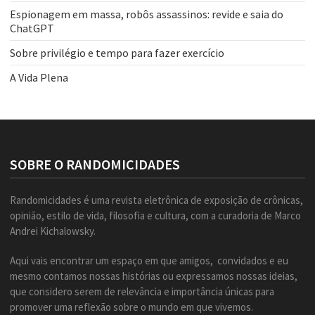
Espionagem em massa, robôs assassinos: revide e saia do
ChatGPT
Sobre privilégio e tempo para fazer exercício
A Vida Plena
SOBRE O RANDOMICIDADES
Randomicidades é uma revista eletrônica de exposição de crônicas,
opinião, estilo de vida, filosofia e cultura, com a curadoria de Marco
Andrei Kichalowsky.
Aqui vais encontrar um espaço em que amigos, convidados e eu
mesmo contamos nossas histórias ou expressamos nossas ideias,
que considero serem de relevância e importância únicas para
promover uma reflexão sobre o mundo em que vivemos.