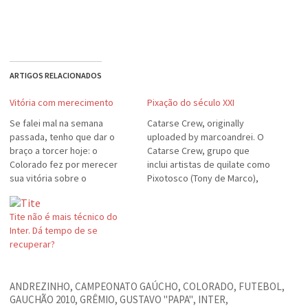
ARTIGOS RELACIONADOS
Vitória com merecimento
Pixação do século XXI
Se falei mal na semana
Catarse Crew, originally
passada, tenho que dar o
uploaded by marcoandrei. O
braço a torcer hoje: o
Catarse Crew, grupo que
Colorado fez por merecer
inclui artistas de quilate como
sua vitória sobre o
Pixotosco (Tony de Marco),
Juventude, ontem em Caxias.
Tom-B e Jaca, resolveu
"Desfalcado", o Inter fez mais
divulgar seu trabalho de
Tite não é mais técnico do
e acertou mais do que vezes
"intervenção urbana", usando
Inter. Dá tempo de se
anteriores e foi premiado por
ferramentas disponíveis na
recuperar?
seu esforço. Diogo, nova
Internet como o Google Maps
estrela do time,…
e o Flickr. O resultado é muito
legal: uma documentação
ANDREZINHO
,
CAMPEONATO GAÚCHO
,
COLORADO
,
FUTEBOL
,
completa…
GAUCHÃO 2010
,
GRÊMIO
,
GUSTAVO "PAPA"
,
INTER
,