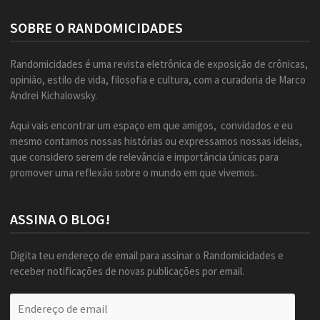
SOBRE O RANDOMICIDADES
Randomicidades é uma revista eletrônica de exposição de crônicas,
opinião, estilo de vida, filosofia e cultura, com a curadoria de Marco
Andrei Kichalowsky.
Aqui vais encontrar um espaço em que amigos, convidados e eu
mesmo contamos nossas histórias ou expressamos nossas ideias,
que considero serem de relevância e importância únicas para
promover uma reflexão sobre o mundo em que vivemos.
ASSINA O BLOG!
Digita teu endereço de email para assinar o Randomicidades e
receber notificações de novas publicações por email.
Endereço
de