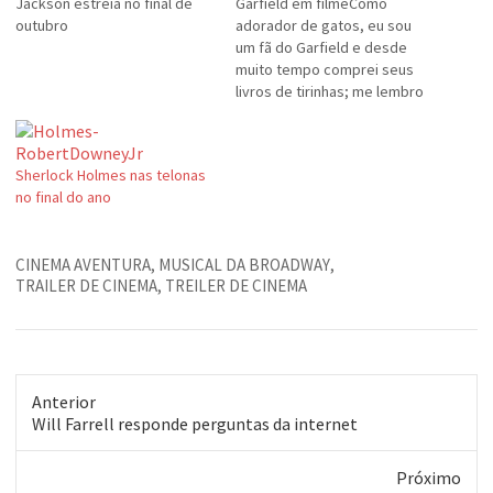
Jackson estreia no final de
Garfield em filmeComo
outubro
adorador de gatos, eu sou
um fã do Garfield e desde
muito tempo comprei seus
livros de tirinhas; me lembro
que tinha até uma coleção
delas recortadas de
jornal.Pois bem. Eu estava
Sherlock Holmes nas telonas
vendo o novo trailer do filme
no final do ano
do Garfield. Me admiro e acho
impressionante como é…
CINEMA AVENTURA
,
MUSICAL DA BROADWAY
,
TRAILER DE CINEMA
,
TREILER DE CINEMA
Anterior
Post
Will Farrell responde perguntas da internet
anterior:
Próximo