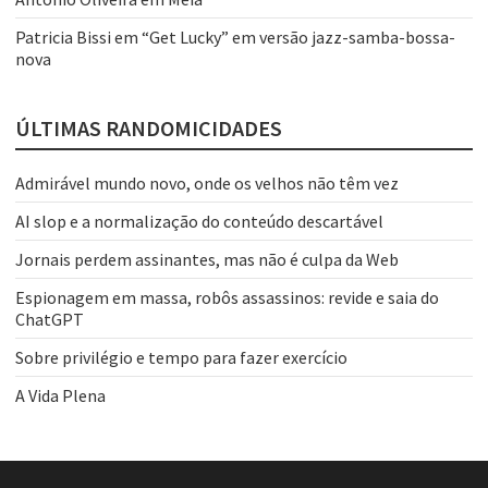
Patricia Bissi
em
“Get Lucky” em versão jazz-samba-bossa-
nova
ÚLTIMAS RANDOMICIDADES
Admirável mundo novo, onde os velhos não têm vez
AI slop e a normalização do conteúdo descartável
Jornais perdem assinantes, mas não é culpa da Web
Espionagem em massa, robôs assassinos: revide e saia do
ChatGPT
Sobre privilégio e tempo para fazer exercício
A Vida Plena