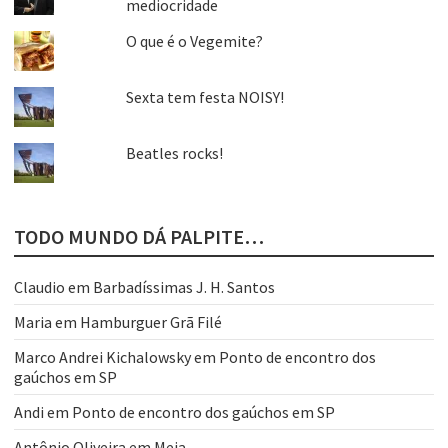
mediocridade
O que é o Vegemite?
Sexta tem festa NOISY!
Beatles rocks!
TODO MUNDO DÁ PALPITE…
Claudio
em
Barbadíssimas J. H. Santos
Maria
em
Hamburguer Grã Filé
Marco Andrei Kichalowsky
em
Ponto de encontro dos
gaúchos em SP
Andi
em
Ponto de encontro dos gaúchos em SP
Antônio Oliveira
em
Meia