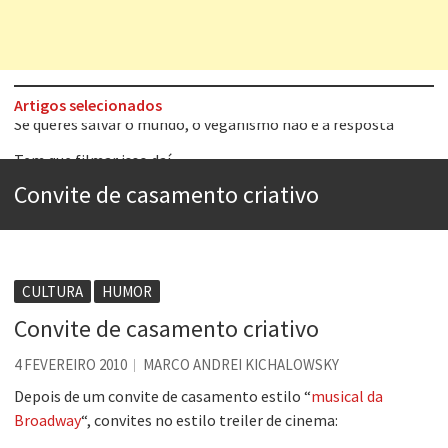
Artigos selecionados
Tem que filmar isso daí
A construção da urbanidade
Convite de casamento criativo
Aprender a fracassar é o segredo do sucesso
Contardo Calligaris prega o “direito à tristeza”
Esse tal de Rock Gaúcho
CULTURA
HUMOR
Os causos de Jorge Luis Borges
Convite de casamento criativo
Voto obrigatório é correto?
4 FEVEREIRO 2010
MARCO ANDREI KICHALOWSKY
Se queres salvar o mundo, o veganismo não é a resposta
Depois de um convite de casamento estilo “
musical da
Broadway
“, convites no estilo treiler de cinema: