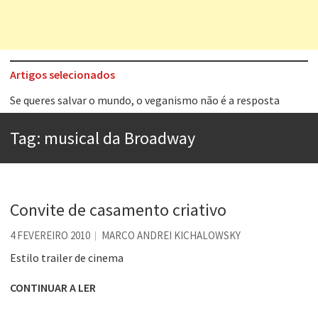
Artigos selecionados
Se queres salvar o mundo, o veganismo não é a resposta
Tem que filmar isso daí
A construção da urbanidade
Tag:
musical da Broadway
Aprender a fracassar é o segredo do sucesso
Contardo Calligaris prega o “direito à tristeza”
Esse tal de Rock Gaúcho
Convite de casamento criativo
Os causos de Jorge Luis Borges
4 FEVEREIRO 2010
MARCO ANDREI KICHALOWSKY
Voto obrigatório é correto?
Estilo trailer de cinema
CONTINUAR A LER