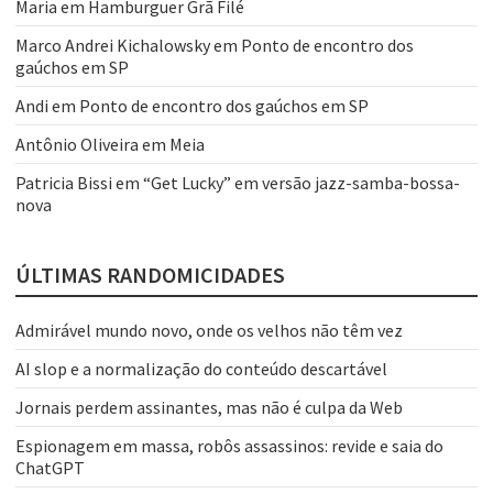
Maria
em
Hamburguer Grã Filé
Marco Andrei Kichalowsky
em
Ponto de encontro dos
gaúchos em SP
Andi
em
Ponto de encontro dos gaúchos em SP
Antônio Oliveira
em
Meia
Patricia Bissi
em
“Get Lucky” em versão jazz-samba-bossa-
nova
ÚLTIMAS RANDOMICIDADES
Admirável mundo novo, onde os velhos não têm vez
AI slop e a normalização do conteúdo descartável
Jornais perdem assinantes, mas não é culpa da Web
Espionagem em massa, robôs assassinos: revide e saia do
ChatGPT