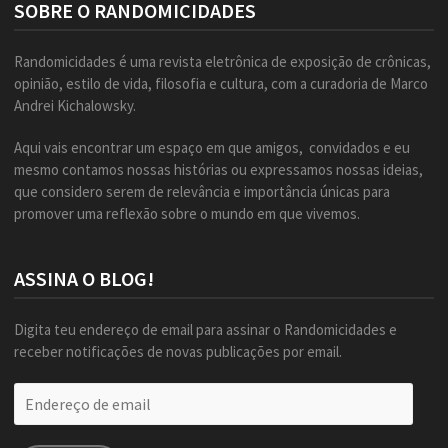
SOBRE O RANDOMICIDADES
Randomicidades é uma revista eletrônica de exposição de crônicas,
opinião, estilo de vida, filosofia e cultura, com a curadoria de Marco
Andrei Kichalowsky.
Aqui vais encontrar um espaço em que amigos, convidados e eu
mesmo contamos nossas histórias ou expressamos nossas ideias,
que considero serem de relevância e importância únicas para
promover uma reflexão sobre o mundo em que vivemos.
ASSINA O BLOG!
Digita teu endereço de email para assinar o Randomicidades e
receber notificações de novas publicações por email.
Endereço
de
email