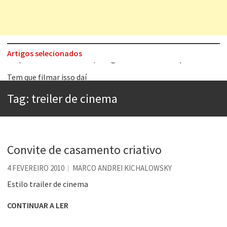
Artigos selecionados
Tem que filmar isso daí
A construção da urbanidade
Tag:
treiler de cinema
Aprender a fracassar é o segredo do sucesso
Contardo Calligaris prega o “direito à tristeza”
Esse tal de Rock Gaúcho
Convite de casamento criativo
Os causos de Jorge Luis Borges
4 FEVEREIRO 2010
MARCO ANDREI KICHALOWSKY
Voto obrigatório é correto?
Estilo trailer de cinema
Se queres salvar o mundo, o veganismo não é a resposta
CONTINUAR A LER