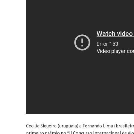
Cecilia Siqueira (uruguaia) e Fernando Lima (brasile
primeiro prêmio no “II Concurso Internacional de Vio