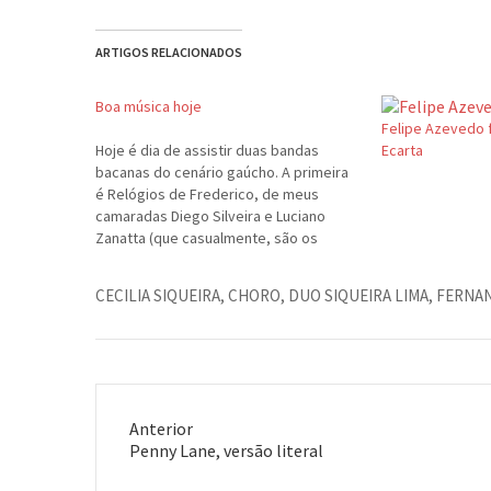
ARTIGOS RELACIONADOS
Boa música hoje
Felipe Azevedo 
Hoje é dia de assistir duas bandas
Ecarta
bacanas do cenário gaúcho. A primeira
é Relógios de Frederico, de meus
camaradas Diego Silveira e Luciano
Zanatta (que casualmente, são os
principais compositores do repertório).
Tipo de som? Pois é, não sei definir,
CECILIA SIQUEIRA
,
CHORO
,
DUO SIQUEIRA LIMA
,
FERNAN
mas poderia dizer que tem jazz, rock,
MPB e…
Anterior
Post
Penny Lane, versão literal
anterior: