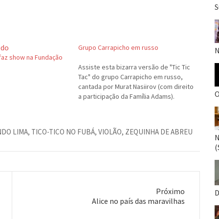
S
Grupo Carrapicho em russo
N
faz show na Fundação
Assiste esta bizarra versão de "Tic Tic
Tac" do grupo Carrapicho em russo,
cantada por Murat Nasiirov (com direito
O
a participação da Família Adams).
DO LIMA
,
TICO-TICO NO FUBÁ
,
VIOLÃO
,
ZEQUINHA DE ABREU
N
(
Próximo
D
Próximo
Alice no país das maravilhas
post: