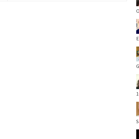
O
E
G
1
S