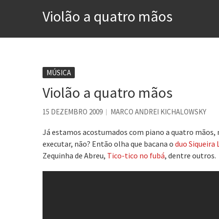
A construção da urbanidad
Violão a quatro mãos
Aprender a fracassar é o s
Contardo Calligaris prega o
Esse tal de Rock Gaúcho
Os causos de Jorge Luis Bo
MÚSICA
Violão a quatro mãos
Voto obrigatório é correto
Se queres salvar o mundo, 
15 DEZEMBRO 2009
MARCO ANDREI KICHALOWSKY
Já estamos acostumados com piano a quatro mãos, ma
executar, não? Então olha que bacana o
duo Siqueira
Zequinha de Abreu,
Tico-tico no fubá
, dentre outros.