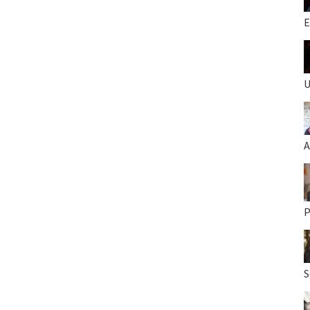
E
U
A
P
S