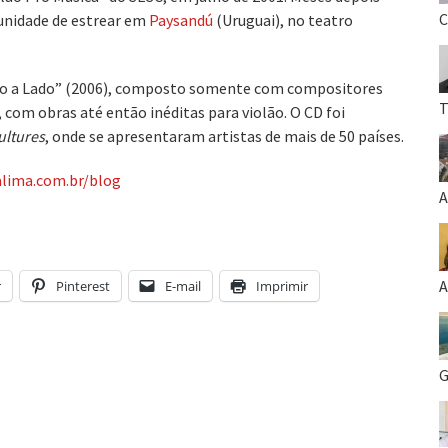
C
tunidade de estrear em
Paysandú
(Uruguai), no teatro
Lado a Lado” (2006), composto somente com compositores
T
 com obras até então inéditas para violão. O CD foi
ultures
, onde se apresentaram artistas de mais de 50 países.
alima.com.br/blog
A
A
r
Pinterest
E-mail
Imprimir
G