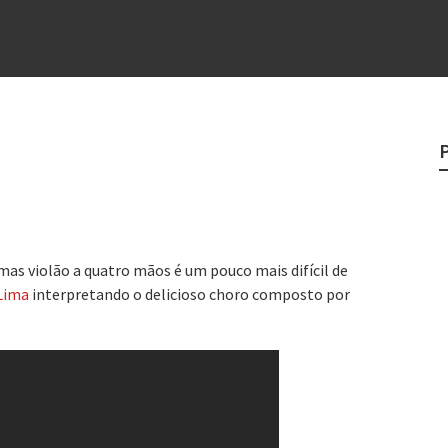
e
egredo do sucesso
 “direito à tristeza”
rges
?
o veganismo não é a resposta
s violão a quatro mãos é um pouco mais difícil de
 Lima
interpretando o delicioso choro composto por