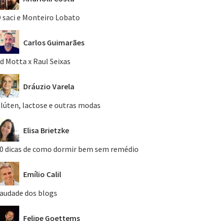
 saci e Monteiro Lobato
Carlos Guimarães
d Motta x Raul Seixas
Dráuzio Varela
lúten, lactose e outras modas
Elisa Brietzke
0 dicas de como dormir bem sem remédio
Emílio Calil
audade dos blogs
Felipe Goettems