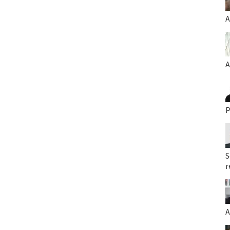
A
A
P
S
r
A