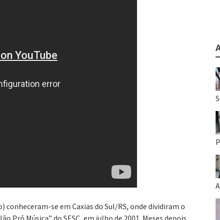
S
P
A
iro) conheceram-se em Caxias do Sul/RS, onde dividiram o
lão Pró Música” do SESC, em julho de 2001. Meses depois