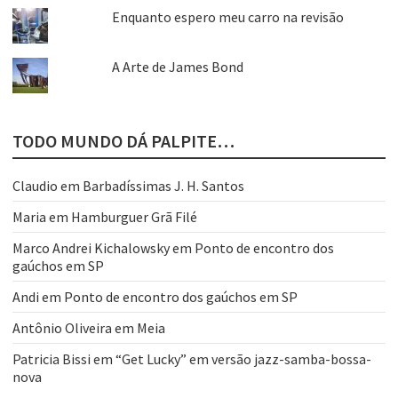
Enquanto espero meu carro na revisão
A Arte de James Bond
TODO MUNDO DÁ PALPITE…
Claudio
em
Barbadíssimas J. H. Santos
Maria
em
Hamburguer Grã Filé
Marco Andrei Kichalowsky
em
Ponto de encontro dos
gaúchos em SP
Andi
em
Ponto de encontro dos gaúchos em SP
Antônio Oliveira
em
Meia
Patricia Bissi
em
“Get Lucky” em versão jazz-samba-bossa-
nova