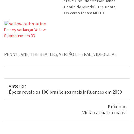
"Take One" da "Melhor Banda
Beatle do Mundo": The Beats.
Os caras tocam MUITO
parecido. A voz do "Paul" é
MUITO parecida com o do Paul
Disney vai lançar Yellow
McCartney. A produção é
Submarine em 3D
IGUAL aos discos originais. Os
caras são uns clones…
PENNY LANE
,
THE BEATLES
,
VERSÃO LITERAL
,
VIDEOCLIPE
Anterior
Post
Época revela os 100 brasileiros mais influentes em 2009
anterior:
Próximo
Próximo
Violão a quatro mãos
post: