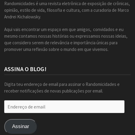
Randomicidades é uma revista eletrônica de exposição de crônicas,
opinião, estilo de vida, filosofia e cultura, com a curadoria de Marco
Andrei Kichalowsky.
Aqui vais encontrar um espaço em que amigos, convidados e eu
mesmo contamos nossas histórias ou expressamos nossas ideias,
que considero serem de relevância e importância únicas para
promover uma reflexão sobre o mundo em que vivemos.
ASSINA O BLOG!
Digita teu endereço de email para assinar o Randomicidades e
receber notificações de novas publicações por email.
Endereço
de
email
Assinar