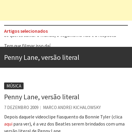
Artigos selecionados
Tem que filmar isso daí
A construção da urbanidade
Penny Lane, versão literal
Aprender a fracassar é o segredo do sucesso
Contardo Calligaris prega o “direito à tristeza”
Esse tal de Rock Gaúcho
MÚSICA
Os causos de Jorge Luis Borges
Penny Lane, versão literal
Voto obrigatório é correto?
7 DEZEMBRO 2009
MARCO ANDREI KICHALOWSKY
Se queres salvar o mundo, o veganismo não é a resposta
Depois daquele videoclipe fiasquento da Bonnie Tyler (clica
aqui
para ver), é a vez dos Beatles serem brindados com uma
versão literal de Penny Lane.