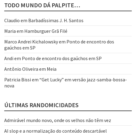
TODO MUNDO DÁ PALPITE…
Claudio
em
Barbadíssimas J. H. Santos
Maria
em
Hamburguer Grã Filé
Marco Andrei Kichalowsky
em
Ponto de encontro dos
gaúchos em SP
Andi
em
Ponto de encontro dos gaúchos em SP
Antônio Oliveira
em
Meia
Patricia Bissi
em
“Get Lucky” em versão jazz-samba-bossa-
nova
ÚLTIMAS RANDOMICIDADES
Admirável mundo novo, onde os velhos não têm vez
AI slop e a normalização do conteúdo descartável