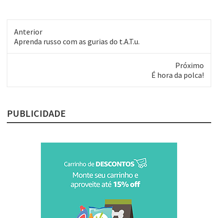
Anterior
Post
Aprenda russo com as gurias do t.A.T.u.
anterior:
Próximo
Próximo
É hora da polca!
post:
PUBLICIDADE