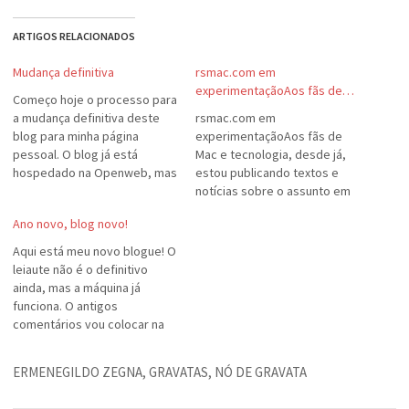
ARTIGOS RELACIONADOS
Mudança definitiva
rsmac.com em
experimentaçãoAos fãs de…
Começo hoje o processo para
a mudança definitiva deste
rsmac.com em
blog para minha página
experimentaçãoAos fãs de
pessoal. O blog já está
Mac e tecnologia, desde já,
hospedado na Openweb, mas
estou publicando textos e
tenho que passar a máquina
notícias sobre o assunto em
do blog para lá também.
meu site rsmac.com. Até o dia
Ano novo, blog novo!
Estou pensando em eu
5 de abril, quero colocar o
mesmo criar uma máquina de
leiaute definitivo,
Aqui está meu novo blogue! O
blog, mais simples, e depois
contemplando artigos e
leiaute não é o definitivo
usar alguma ferramenta.
tutoriais também.Aguardo
ainda, mas a máquina já
Aliás,…
críticas e sugestões.
funciona. O antigos
comentários vou colocar na
categoria "No tempo do
Blogger", para quem quiser
ERMENEGILDO ZEGNA
,
GRAVATAS
,
NÓ DE GRAVATA
saber. Aguardo sugestões.