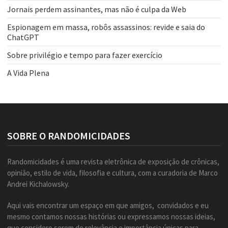
Jornais perdem assinantes, mas não é culpa da Web
Espionagem em massa, robôs assassinos: revide e saia do
ChatGPT
Sobre privilégio e tempo para fazer exercício
A Vida Plena
SOBRE O RANDOMICIDADES
Randomicidades é uma revista eletrônica de exposição de crônicas,
opinião, estilo de vida, filosofia e cultura, com a curadoria de Marco
Andrei Kichalowsky.
Aqui vais encontrar um espaço em que amigos, convidados e eu
mesmo contamos nossas histórias ou expressamos nossas ideias,
que considero serem de relevância e importância únicas para