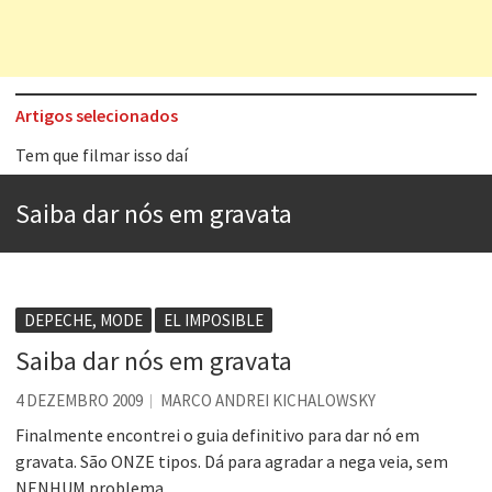
Artigos selecionados
Tem que filmar isso daí
A construção da urbanidade
Saiba dar nós em gravata
Aprender a fracassar é o segredo do sucesso
Contardo Calligaris prega o “direito à tristeza”
Esse tal de Rock Gaúcho
DEPECHE, MODE
EL IMPOSIBLE
Os causos de Jorge Luis Borges
Saiba dar nós em gravata
Voto obrigatório é correto?
4 DEZEMBRO 2009
MARCO ANDREI KICHALOWSKY
Se queres salvar o mundo, o veganismo não é a resposta
Finalmente encontrei o guia definitivo para dar nó em
gravata. São ONZE tipos. Dá para agradar a nega veia, sem
NENHUM problema.