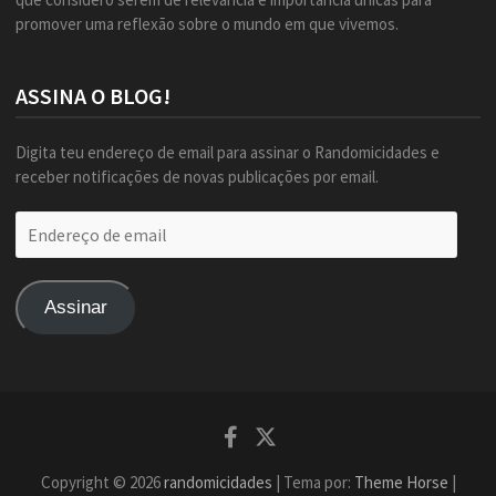
promover uma reflexão sobre o mundo em que vivemos.
ASSINA O BLOG!
Digita teu endereço de email para assinar o Randomicidades e
receber notificações de novas publicações por email.
Endereço
de
email
Assinar
Facebook
Twitter
Copyright © 2026
randomicidades
| Tema por:
Theme Horse
|