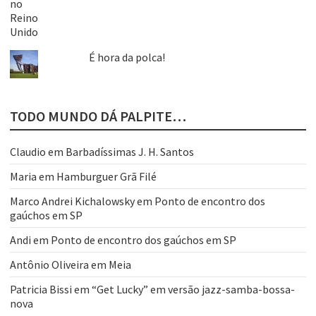
É hora da polca!
TODO MUNDO DÁ PALPITE…
Claudio
em
Barbadíssimas J. H. Santos
Maria
em
Hamburguer Grã Filé
Marco Andrei Kichalowsky
em
Ponto de encontro dos
gaúchos em SP
Andi
em
Ponto de encontro dos gaúchos em SP
Antônio Oliveira
em
Meia
Patricia Bissi
em
“Get Lucky” em versão jazz-samba-bossa-
nova