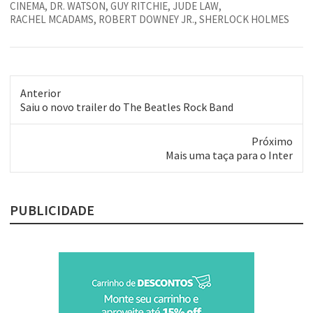
CINEMA
,
DR. WATSON
,
GUY RITCHIE
,
JUDE LAW
,
RACHEL MCADAMS
,
ROBERT DOWNEY JR.
,
SHERLOCK HOLMES
Anterior
Post
Saiu o novo trailer do The Beatles Rock Band
anterior:
Próximo
Próximo
Mais uma taça para o Inter
post:
PUBLICIDADE