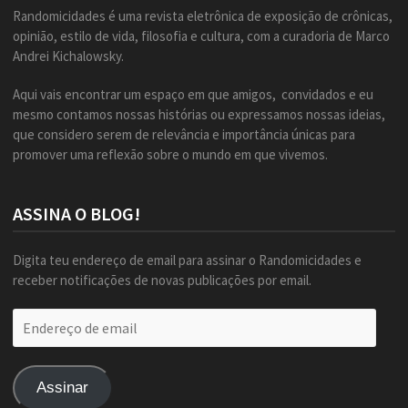
Randomicidades é uma revista eletrônica de exposição de crônicas,
opinião, estilo de vida, filosofia e cultura, com a curadoria de Marco
Andrei Kichalowsky.
Aqui vais encontrar um espaço em que amigos, convidados e eu
mesmo contamos nossas histórias ou expressamos nossas ideias,
que considero serem de relevância e importância únicas para
promover uma reflexão sobre o mundo em que vivemos.
ASSINA O BLOG!
Digita teu endereço de email para assinar o Randomicidades e
receber notificações de novas publicações por email.
Endereço
de
email
Assinar