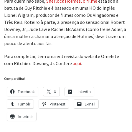
Para quem não sabe,
Sherlock Holmes, o filme
está sob a
batuta de Guy Ritchie e é baseado em uma HQ do inglês
Lionel Wigram, produtor de filmes como Os Vingadores e
Três Reis. Roteiro à parte, a presença do sensacional Robert
Downey, Jr., Jude Law e Rachel McAdams (como Irene Adler, a
única mulher a chamar a atenção de Holmes) deve trazer um
pouco de alento aos fãs.
Para completar, tem uma entrevista do website Omelete
com Ritchie e Downey, Jr. Confere
aqui
.
Compartilha!
Facebook
X
LinkedIn
Tumblr
Pinterest
E-mail
Imprimir