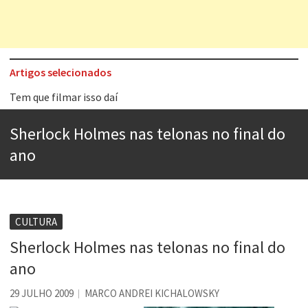
Artigos selecionados
Tem que filmar isso daí
A construção da urbanidade
Sherlock Holmes nas telonas no final do
Aprender a fracassar é o segredo do sucesso
ano
Contardo Calligaris prega o “direito à tristeza”
Esse tal de Rock Gaúcho
Os causos de Jorge Luis Borges
CULTURA
Sherlock Holmes nas telonas no final do
Voto obrigatório é correto?
ano
Se queres salvar o mundo, o veganismo não é a resposta
29 JULHO 2009
MARCO ANDREI KICHALOWSKY