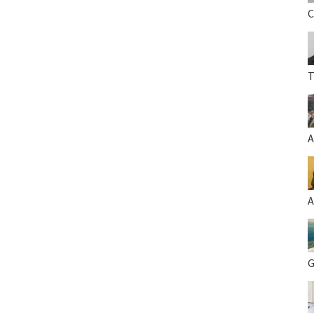
C
T
A
A
G