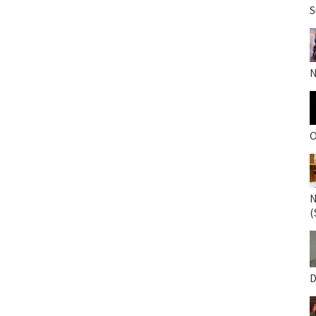
S
N
O
N
(
D