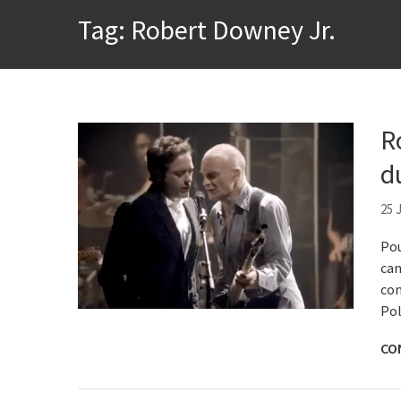
A construção da urbanidad
Tag:
Robert Downey Jr.
Aprender a fracassar é o s
Contardo Calligaris prega o
Esse tal de Rock Gaúcho
R
Os causos de Jorge Luis Bo
d
Voto obrigatório é correto
25 
Po
can
com
Pol
CO