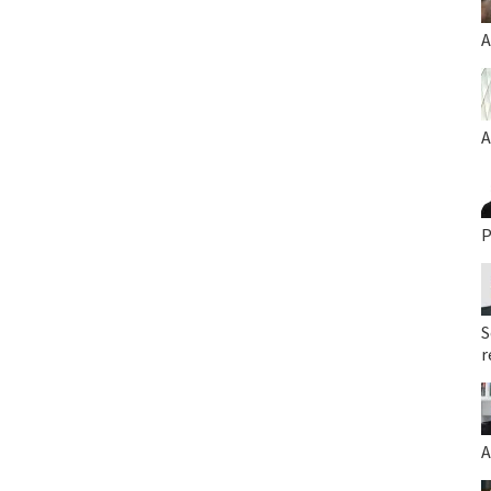
A
A
P
S
r
A