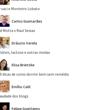
 saci e Monteiro Lobato
Carlos Guimarães
d Motta x Raul Seixas
Dráuzio Varela
lúten, lactose e outras modas
Elisa Brietzke
0 dicas de como dormir bem sem remédio
Emílio Calil
audade dos blogs
Felipe Goettems