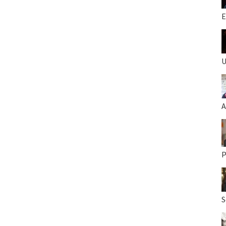
E
U
A
P
S