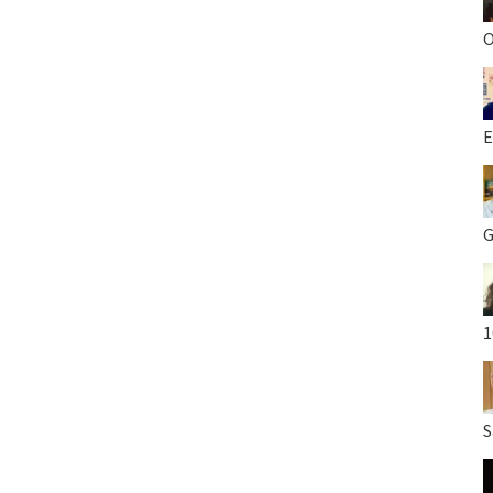
O
E
G
1
S