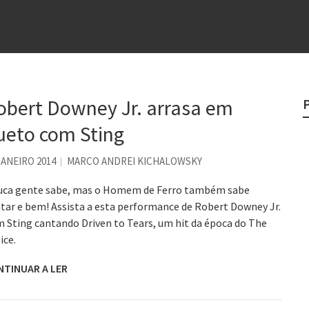
e
egredo do sucesso
 “direito à tristeza”
obert Downey Jr. arrasa em
rges
ueto com Sting
?
JANEIRO 2014
MARCO ANDREI KICHALOWSKY
uca gente sabe, mas o Homem de Ferro também sabe
tar e bem! Assista a esta performance de Robert Downey Jr.
 Sting cantando Driven to Tears, um hit da época do The
ice.
NTINUAR A LER