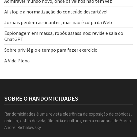
Admirável mundo novo, onde os velhos não têm vez
AI slop e a normalização do conteúdo descartável
Jornais perdem assinantes, mas não é culpa da Web
Espionagem em massa, robôs assassinos: revide e saia do
ChatGPT
Sobre privilégio e tempo para fazer exercício
A Vida Plena
SOBRE O RANDOMICIDADES
Randomicidades é uma revista eletrônica de exposição de crônicas,
opinião, estilo de vida, filosofia e cultura, com a curadoria de Marco
Andrei Kichalowsky.