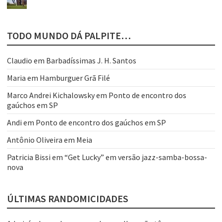
TODO MUNDO DÁ PALPITE…
Claudio
em
Barbadíssimas J. H. Santos
Maria
em
Hamburguer Grã Filé
Marco Andrei Kichalowsky
em
Ponto de encontro dos
gaúchos em SP
Andi
em
Ponto de encontro dos gaúchos em SP
Antônio Oliveira
em
Meia
Patricia Bissi
em
“Get Lucky” em versão jazz-samba-bossa-
nova
ÚLTIMAS RANDOMICIDADES