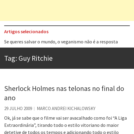
Artigos selecionados
Tem que filmar isso daí
A construção da urbanidade
Tag:
Guy Ritchie
Aprender a fracassar é o segredo do sucesso
Contardo Calligaris prega o “direito à tristeza”
Esse tal de Rock Gaúcho
Sherlock Holmes nas telonas no final do
Os causos de Jorge Luis Borges
ano
Voto obrigatório é correto?
29 JULHO 2009
MARCO ANDREI KICHALOWSKY
Se queres salvar o mundo, o veganismo não é a resposta
Ok, já se sabe que o filme vai ser avacalhado como foi “A Liga
Extraordinária”, tirando todo o estilo vitoriano do maior
detetive de todos os tempos e adicionando todo o estilo