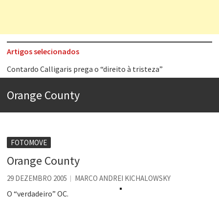
Artigos selecionados
Contardo Calligaris prega o “direito à tristeza”
Esse tal de Rock Gaúcho
Orange County
Os causos de Jorge Luis Borges
Voto obrigatório é correto?
Se queres salvar o mundo, o veganismo não é a resposta
FOTOMOVE
Tem que filmar isso daí
Orange County
A construção da urbanidade
29 DEZEMBRO 2005
MARCO ANDREI KICHALOWSKY
Aprender a fracassar é o segredo do sucesso
O “verdadeiro” OC.