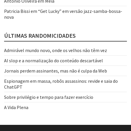
Antônio Oliveira
em
Meia
Patricia Bissi
em
“Get Lucky” em versão jazz-samba-bossa-
nova
ÚLTIMAS RANDOMICIDADES
Admirável mundo novo, onde os velhos não têm vez
AI slop e a normalização do conteúdo descartável
Jornais perdem assinantes, mas não é culpa da Web
Espionagem em massa, robôs assassinos: revide e saia do
ChatGPT
Sobre privilégio e tempo para fazer exercício
A Vida Plena