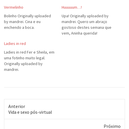
Vermelinho
Huuuuum…!
Bolinho Originally uploaded
Upa! Originally uploaded by
by mandrei. Cina e eu
mandrei. Quero um abraço
enchendo a boca.
gostoso destes semana que
vem, Aninha querida!
Ladies in red
Ladies in red Fer e Sheila, em
uma fotinho muito legal.
Originally uploaded by
mandrei.
Anterior
Post
Vida e sexo pós-virtual
anterior:
Próximo