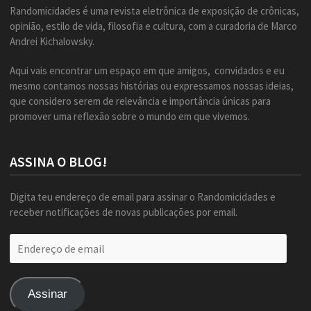
Randomicidades é uma revista eletrônica de exposição de crônicas,
opinião, estilo de vida, filosofia e cultura, com a curadoria de Marco
Andrei Kichalowsky.
Aqui vais encontrar um espaço em que amigos, convidados e eu
mesmo contamos nossas histórias ou expressamos nossas ideias,
que considero serem de relevância e importância únicas para
promover uma reflexão sobre o mundo em que vivemos.
ASSINA O BLOG!
Digita teu endereço de email para assinar o Randomicidades e
receber notificações de novas publicações por email.
Endereço
de
email
Assinar