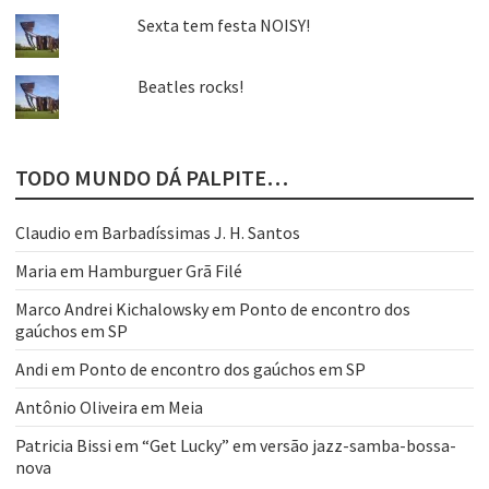
Sexta tem festa NOISY!
Beatles rocks!
TODO MUNDO DÁ PALPITE…
Claudio
em
Barbadíssimas J. H. Santos
Maria
em
Hamburguer Grã Filé
Marco Andrei Kichalowsky
em
Ponto de encontro dos
gaúchos em SP
Andi
em
Ponto de encontro dos gaúchos em SP
Antônio Oliveira
em
Meia
Patricia Bissi
em
“Get Lucky” em versão jazz-samba-bossa-
nova