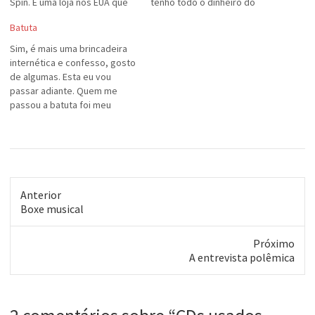
Spin. É uma loja nos EUA que
tenho todo o dinheiro do
vende CDs usados. Preços
mundo para fazê-lo e isso foi
Batuta
baixos, alta qualidade nos
sempre minha reclamação: a
CDs. Faça a sua encomenda
SUPER valorização de várias
Sim, é mais uma brincadeira
até uns $10 (sem a "jewel
coisas. Pois bem: parece que
internética e confesso, gosto
case") e seja…
um cantor sertanejo nacional
de algumas. Esta eu vou
encontrou uma solução para o
passar adiante. Quem me
alto…
passou a batuta foi meu
amigo e colega elíptico
Marcos Ludwig. Lá vou eu: --
Quantos gigabytes usados
com música: 10 GB (em casa)
+ 5 GB (no trabalho) + mais
de…
Anterior
Post
Boxe musical
anterior:
Próximo
Próximo
A entrevista polêmica
post: