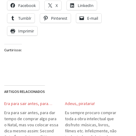
Facebook
X
LinkedIn
Tumblr
Pinterest
E-mail
Imprimir
Curtir isso:
ARTIGOS RELACIONADOS
Era para sair antes, para…
Adeus, pirataria!
Era para sair antes, para dar
Eu sempre procuro comprar
tempo de comprar algo para
toda a obra intelectual que
o Natal, mas vou colocar essa
disfruto: músicas, livros,
dica mesmo assim: Second
filmes etc. Infelizmente, não