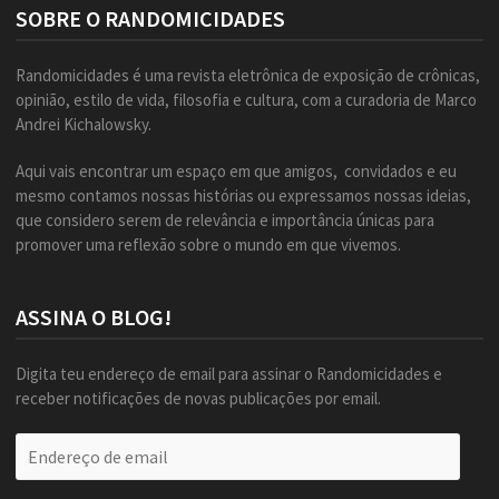
SOBRE O RANDOMICIDADES
Randomicidades é uma revista eletrônica de exposição de crônicas,
opinião, estilo de vida, filosofia e cultura, com a curadoria de Marco
Andrei Kichalowsky.
Aqui vais encontrar um espaço em que amigos, convidados e eu
mesmo contamos nossas histórias ou expressamos nossas ideias,
que considero serem de relevância e importância únicas para
promover uma reflexão sobre o mundo em que vivemos.
ASSINA O BLOG!
Digita teu endereço de email para assinar o Randomicidades e
receber notificações de novas publicações por email.
Endereço
de
email