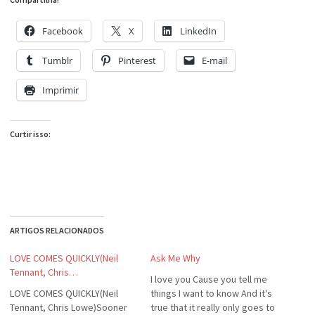
Facebook
X
LinkedIn
Tumblr
Pinterest
E-mail
Imprimir
Curtir isso:
ARTIGOS RELACIONADOS
LOVE COMES QUICKLY(Neil
Ask Me Why
Tennant, Chris…
I love you Cause you tell me
LOVE COMES QUICKLY(Neil
things I want to know And it's
Tennant, Chris Lowe)Sooner
true that it really only goes to