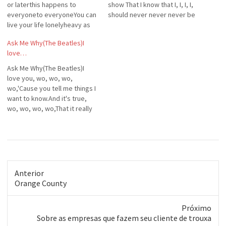
or laterthis happens to
show That I know that I, I, I, I,
everyoneto everyoneYou can
should never never never be
live your life lonelyheavy as
blue Now you're mine my
stoneLive your life
happiness still makes me cry
Ask Me Why(The Beatles)I
learningand working aloneSay
And in time you'll
love…
this is all you wantbut I don't
understand…
believe that it's true'cause
Ask Me Why(The Beatles)I
when you least expect
love you, wo, wo, wo,
itwaiting round the corner for
wo,'Cause you tell me things I
youLove comes
want to know.And it's true,
quicklywhatever you doyou
wo, wo, wo, wo,That it really
can't…
only goes to showThat I know
that I, I, I, I,Should never,
never, never be blue.Now
you're mi-yi-yi-yi-ine,My
happiness still makes me
cry.And in…
Anterior
Post
Orange County
anterior:
Próximo
Próximo
Sobre as empresas que fazem seu cliente de trouxa