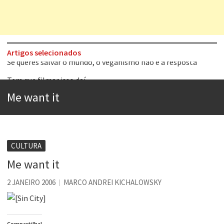
Artigos selecionados
Tem que filmar isso daí
A construção da urbanidade
Me want it
Aprender a fracassar é o segredo do sucesso
Contardo Calligaris prega o “direito à tristeza”
Esse tal de Rock Gaúcho
CULTURA
Os causos de Jorge Luis Borges
Me want it
Voto obrigatório é correto?
2 JANEIRO 2006
MARCO ANDREI KICHALOWSKY
Se queres salvar o mundo, o veganismo não é a resposta
Compartilha!