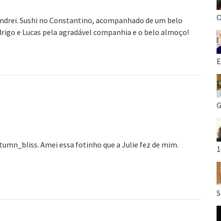
O
andrei. Sushi no Constantino, acompanhado de um belo
rigo e Lucas pela agradável companhia e o belo almoço!
E
G
tumn_bliss. Amei essa fotinho que a Julie fez de mim.
1
S