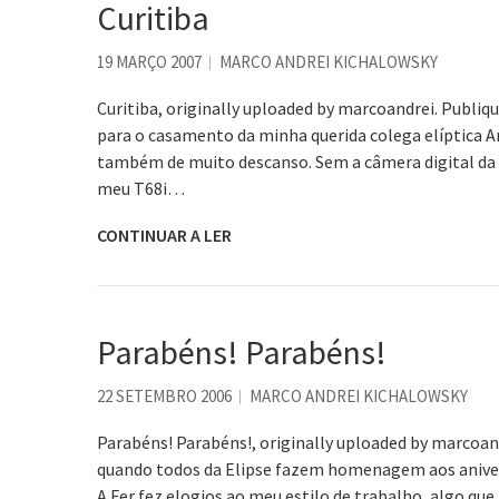
Curitiba
19 MARÇO 2007
MARCO ANDREI KICHALOWSKY
Curitiba, originally uploaded by marcoandrei. Publiq
para o casamento da minha querida colega elíptica A
também de muito descanso. Sem a câmera digital da
meu T68i…
CONTINUAR A LER
Parabéns! Parabéns!
22 SETEMBRO 2006
MARCO ANDREI KICHALOWSKY
Parabéns! Parabéns!, originally uploaded by marcoan
quando todos da Elipse fazem homenagem aos aniversa
A Fer fez elogios ao meu estilo de trabalho, algo qu