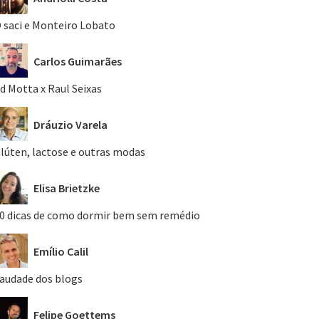
 saci e Monteiro Lobato
Carlos Guimarães
d Motta x Raul Seixas
Dráuzio Varela
lúten, lactose e outras modas
Elisa Brietzke
0 dicas de como dormir bem sem remédio
Emílio Calil
audade dos blogs
Felipe Goettems