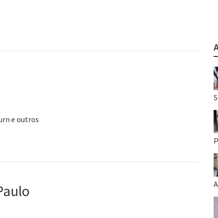
S
urn e outros
P
A
Paulo