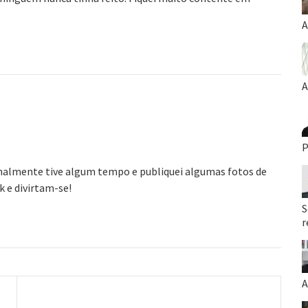
A
A
P
inalmente tive algum tempo e publiquei algumas fotos de
k e divirtam-se!
S
r
A