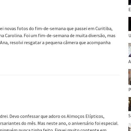
E
uei novas fotos do fim-de-semana que passei em Curitiba,
na Carolina. Foi um fim-de-semana de muita diversão, mas
U
 Ana, resolvi resgatar a pequena câmera que acompanha
A
P
S
drei. Devo confessar que adoro os Almoços Elípticos,
riantes do mês. Mas neste ano, o aniversário foi especial.
e ninguém nunca tinha feito. Fiquei muito contente em