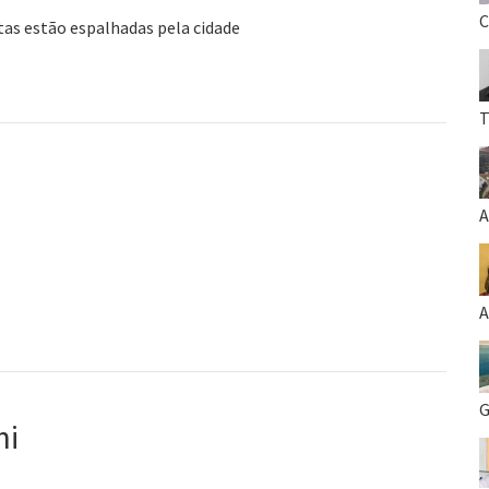
C
tas estão espalhadas pela cidade
T
A
A
G
ni