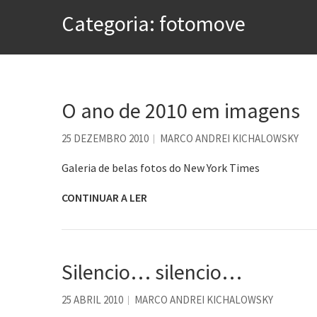
A construção da urbanidad
Categoria:
fotomove
Aprender a fracassar é o s
Contardo Calligaris prega o
Esse tal de Rock Gaúcho
O ano de 2010 em imagens
Os causos de Jorge Luis Bo
Voto obrigatório é correto
25 DEZEMBRO 2010
MARCO ANDREI KICHALOWSKY
Galeria de belas fotos do New York Times
CONTINUAR A LER
Silencio… silencio…
25 ABRIL 2010
MARCO ANDREI KICHALOWSKY