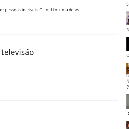
S
 pessoas incríveis. O Joel foi uma delas.
N
 televisão
O
N
(
D