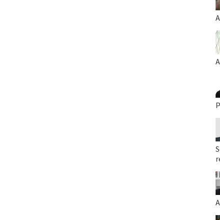
A
A
P
S
r
A