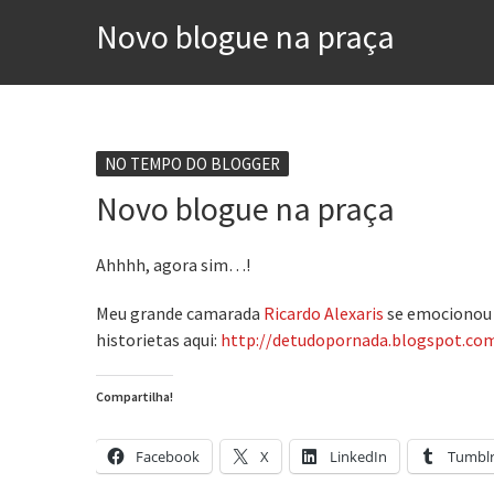
Contardo Calligaris prega o
Novo blogue na praça
Esse tal de Rock Gaúcho
Os causos de Jorge Luis Bo
Voto obrigatório é correto
Se queres salvar o mundo, 
NO TEMPO DO BLOGGER
Novo blogue na praça
Tem que filmar isso daí
A construção da urbanidad
Ahhhh, agora sim…!
Meu grande camarada
Ricardo Alexaris
se emocionou 
historietas aqui:
http://detudopornada.blogspot.co
Compartilha!
Facebook
X
LinkedIn
Tumbl