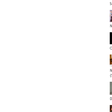
S
N
O
N
(
D