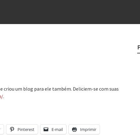
 “direito à tristeza”
rges
?
o veganismo não é a resposta
e
e criou um blog para ele também. Deliciem-se com suas
m/
.
r
Pinterest
E-mail
Imprimir