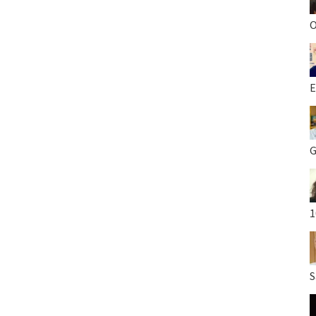
O
E
G
1
S