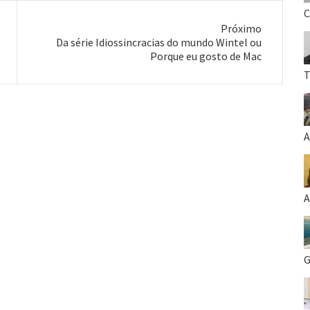
C
Próximo
Próximo
Da série Idiossincracias do mundo Wintel ou
post:
Porque eu gosto de Mac
T
A
A
G