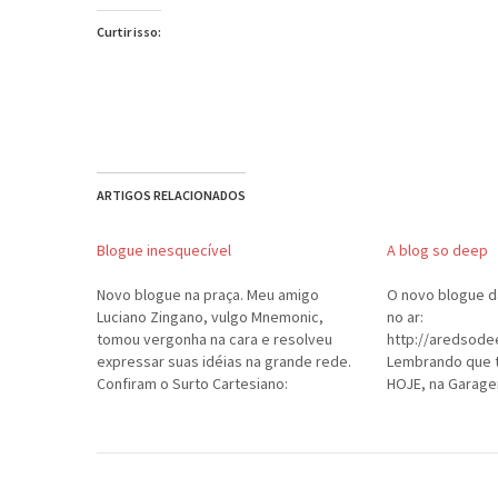
Curtir isso:
ARTIGOS RELACIONADOS
Blogue inesquecível
A blog so deep
Novo blogue na praça. Meu amigo
O novo blogue d
Luciano Zingano, vulgo Mnemonic,
no ar:
tomou vergonha na cara e resolveu
http://aredsode
expressar suas idéias na grande rede.
Lembrando que 
Confiram o Surto Cartesiano:
HOJE, na Garage
http://www.surtocartesiano.blogspot.c
om/.