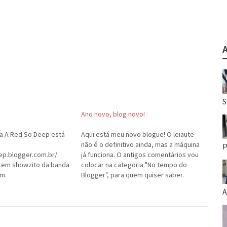
S
Ano novo, blog novo!
a A Red So Deep está
Aqui está meu novo blogue! O leiaute
não é o definitivo ainda, mas a máquina
P
ep.blogger.com.br/.
já funciona. O antigos comentários vou
tem showzito da banda
colocar na categoria "No tempo do
m.
Blogger", para quem quiser saber.
Aguardo sugestões.
A