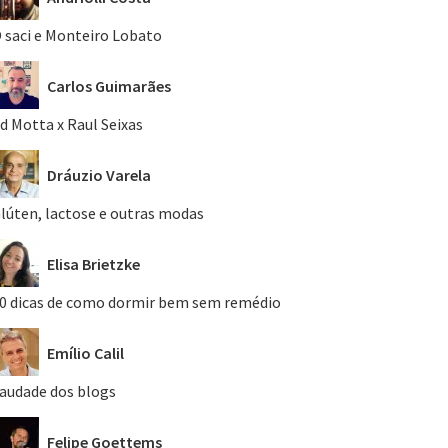
 saci e Monteiro Lobato
Carlos Guimarães
d Motta x Raul Seixas
Dráuzio Varela
lúten, lactose e outras modas
Elisa Brietzke
0 dicas de como dormir bem sem remédio
Emílio Calil
audade dos blogs
Felipe Goettems