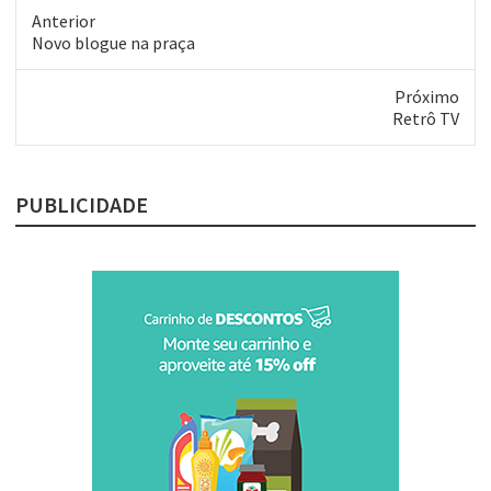
do Marcelo Camelo ou do…
Anterior
Post
Novo blogue na praça
anterior:
Próximo
Próximo
Retrô TV
post:
PUBLICIDADE