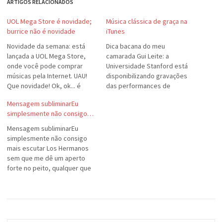
ARTIGOS RELACIONADOS
UOL Mega Store é novidade;
Música clássica de graça na
burrice não é novidade
iTunes
Novidade da semana: está
Dica bacana do meu
lançada a UOL Mega Store,
camarada Gui Leite: a
onde você pode comprar
Universidade Stanford está
músicas pela Internet. UAU!
disponibilizando gravações
Que novidade! Ok, ok... é
das performances de
novidade aqui no Brasil. Mas
músicos convidados e de
Mensagem subliminarEu
veja, ou é burrice ou é
seus alunos. O melhor é que é
simplesmente não consigo…
safadeza: o custo de comprar
de graça, diretamente da
um CD na MegaStore é MAIS
iTunes Music Store para seu
Mensagem subliminarEu
CARO que comprar um CD
Mac (ou PC). É só baixar, não
simplesmente não consigo
na…
precisa de cadastro nenhum.
mais escutar Los Hermanos
sem que me dê um aperto
forte no peito, qualquer que
seja a canção. Tive que
apagar todas as músicas que
eu tinha no meu iTunes na
Elipse, porque não conseguia
trabalhar quando ouvia a voz