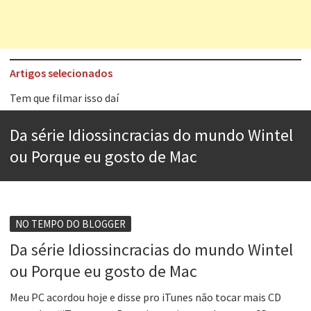
Artigos selecionados
Tem que filmar isso daí
A construção da urbanidade
Da série Idiossincracias do mundo Wintel
Aprender a fracassar é o segredo do sucesso
ou Porque eu gosto de Mac
Contardo Calligaris prega o “direito à tristeza”
Esse tal de Rock Gaúcho
Os causos de Jorge Luis Borges
NO TEMPO DO BLOGGER
Da série Idiossincracias do mundo Wintel
Voto obrigatório é correto?
ou Porque eu gosto de Mac
Se queres salvar o mundo, o veganismo não é a resposta
Meu PC acordou hoje e disse pro iTunes não tocar mais CD