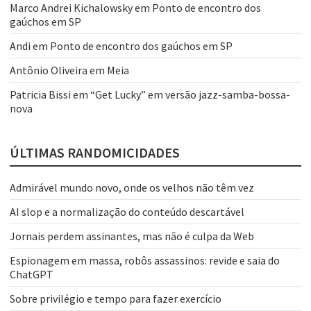
Marco Andrei Kichalowsky
em
Ponto de encontro dos
gaúchos em SP
Andi
em
Ponto de encontro dos gaúchos em SP
Antônio Oliveira
em
Meia
Patricia Bissi
em
“Get Lucky” em versão jazz-samba-bossa-
nova
ÚLTIMAS RANDOMICIDADES
Admirável mundo novo, onde os velhos não têm vez
AI slop e a normalização do conteúdo descartável
Jornais perdem assinantes, mas não é culpa da Web
Espionagem em massa, robôs assassinos: revide e saia do
ChatGPT
Sobre privilégio e tempo para fazer exercício