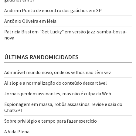
Andi
em
Ponto de encontro dos gaúchos em SP
Antônio Oliveira
em
Meia
Patricia Bissi
em
“Get Lucky” em versão jazz-samba-bossa-
nova
ÚLTIMAS RANDOMICIDADES
Admirável mundo novo, onde os velhos não têm vez
AI slop e a normalização do conteúdo descartável
Jornais perdem assinantes, mas não é culpa da Web
Espionagem em massa, robôs assassinos: revide e saia do
ChatGPT
Sobre privilégio e tempo para fazer exercício
A Vida Plena