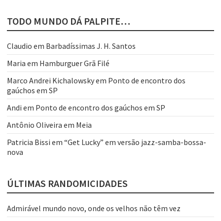
TODO MUNDO DÁ PALPITE…
Claudio
em
Barbadíssimas J. H. Santos
Maria
em
Hamburguer Grã Filé
Marco Andrei Kichalowsky
em
Ponto de encontro dos
gaúchos em SP
Andi
em
Ponto de encontro dos gaúchos em SP
Antônio Oliveira
em
Meia
Patricia Bissi
em
“Get Lucky” em versão jazz-samba-bossa-
nova
ÚLTIMAS RANDOMICIDADES
Admirável mundo novo, onde os velhos não têm vez