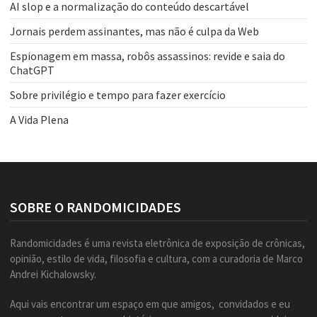
AI slop e a normalização do conteúdo descartável
Jornais perdem assinantes, mas não é culpa da Web
Espionagem em massa, robôs assassinos: revide e saia do
ChatGPT
Sobre privilégio e tempo para fazer exercício
A Vida Plena
SOBRE O RANDOMICIDADES
Randomicidades é uma revista eletrônica de exposição de crônicas,
opinião, estilo de vida, filosofia e cultura, com a curadoria de Marco
Andrei Kichalowsky.
Aqui vais encontrar um espaço em que amigos, convidados e eu