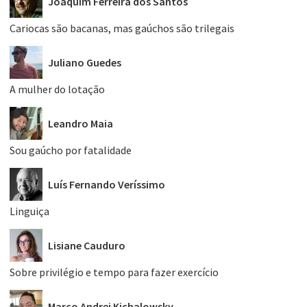
Joaquim Ferreira dos Santos
Cariocas são bacanas, mas gaúchos são trilegais
Juliano Guedes
A mulher do lotação
Leandro Maia
Sou gaúcho por fatalidade
Luís Fernando Veríssimo
Linguiça
Lisiane Cauduro
Sobre privilégio e tempo para fazer exercício
Marco Andrei Kichalowsky