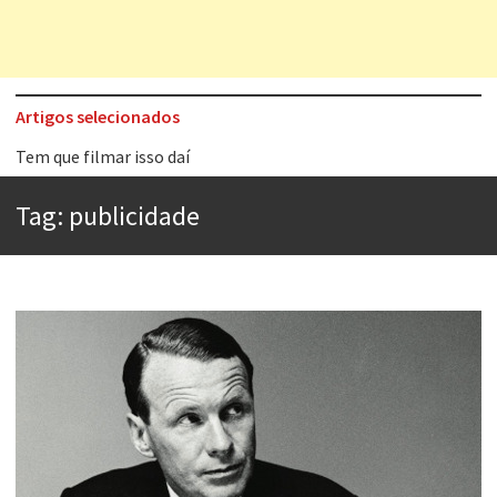
Artigos selecionados
Tem que filmar isso daí
A construção da urbanidade
Tag:
publicidade
Aprender a fracassar é o segredo do sucesso
Contardo Calligaris prega o “direito à tristeza”
Esse tal de Rock Gaúcho
Os causos de Jorge Luis Borges
Voto obrigatório é correto?
Se queres salvar o mundo, o veganismo não é a resposta