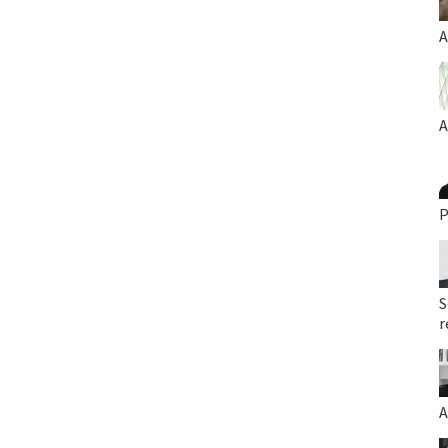
A
A
P
S
r
A