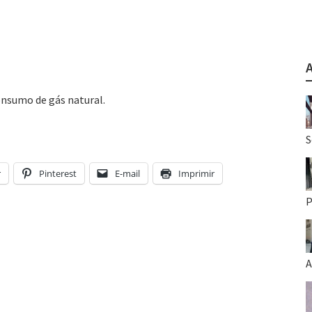
onsumo de gás natural.
S
r
Pinterest
E-mail
Imprimir
P
A