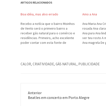
ARTIGOS RELACIONADOS
Boa idéia, mas alvo errado
Amo a Ana
Recebo a notícia que o bairro Moinhos
Ana Maria Ana Cr
de Vento será o primeiro bairro a
rosada Ana clara
receber gás natural para o comércio e
Ana pura Ana li
residências. Primeiro, acho excelente
ver teu rosto A 
poder contar com esta fonte de
Ana magrela De 
energia em Porto Alegre. Mais barata e
Nos teus pés No
mais limpa. Mas em segundo lugar, acho
Meu respiro Meu
que a Sulgás poderia pensar…
CALOR
,
CRIATIVIDADE
,
GÁS NATURAL
,
PUBLICIDADE
Anterior
Post
Beatles em concerto em Porto Alegre
anterior: