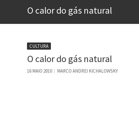
Contardo Calligaris prega o
O calor do gás natural
Esse tal de Rock Gaúcho
Os causos de Jorge Luis Bo
Voto obrigatório é correto
Se queres salvar o mundo, 
CULTURA
O calor do gás natural
Tem que filmar isso daí
A construção da urbanidad
16 MAIO 2010
MARCO ANDREI KICHALOWSKY