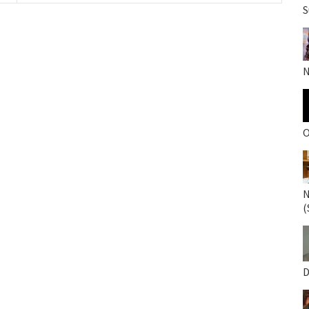
S
N
O
N
(
D