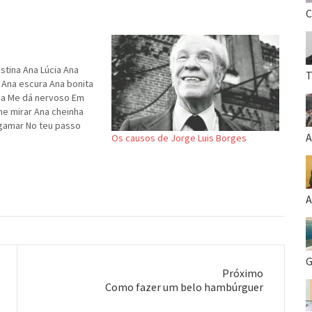
C
istina Ana Lúcia Ana
T
 Ana escura Ana bonita
nda Me dá nervoso Em
me mirar Ana cheinha
gamar No teu passo
A
Os causos de Jorge Luis Borges
 caminhar Analisando
 soluço Em ver teu…
A
G
Próximo
Próximo
Como fazer um belo hambúrguer
post: