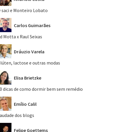
 saci e Monteiro Lobato
Carlos Guimarães
d Motta x Raul Seixas
Dráuzio Varela
lúten, lactose e outras modas
Elisa Brietzke
0 dicas de como dormir bem sem remédio
Emílio Calil
audade dos blogs
Felipe Goettems