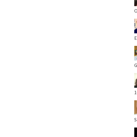
O
E
G
1
S