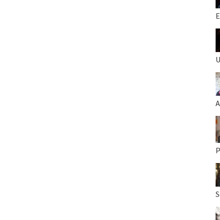
E
U
A
P
S