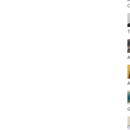
C
T
A
A
G