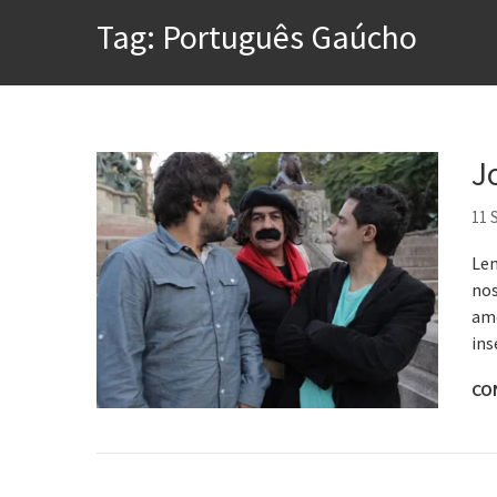
A construção da urbanidad
Tag:
Português Gaúcho
Aprender a fracassar é o s
Contardo Calligaris prega o
Esse tal de Rock Gaúcho
Os causos de Jorge Luis Bo
J
Voto obrigatório é correto
11 
Len
nos
ame
ins
CO