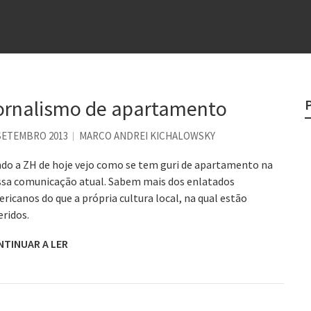
e
egredo do sucesso
 “direito à tristeza”
rges
ornalismo de apartamento
?
SETEMBRO 2013
MARCO ANDREI KICHALOWSKY
do a ZH de hoje vejo como se tem guri de apartamento na
sa comunicação atual. Sabem mais dos enlatados
ricanos do que a própria cultura local, na qual estão
eridos.
NTINUAR A LER