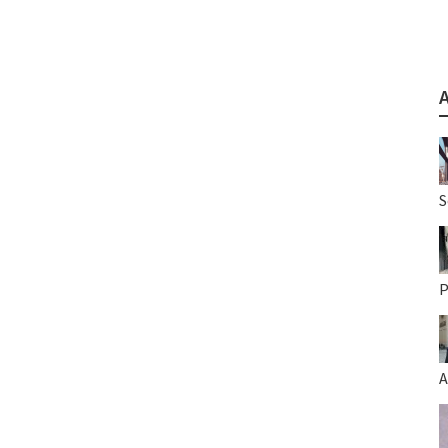
S
P
A