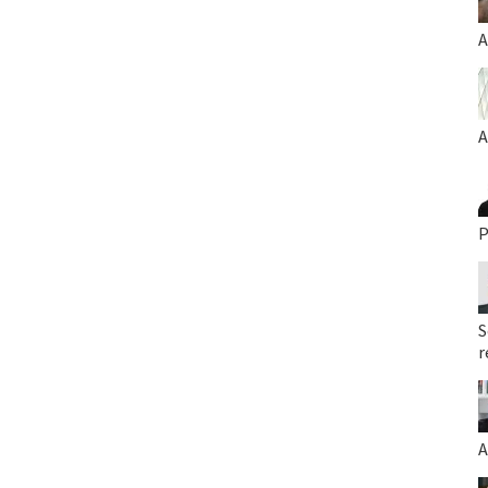
A
A
P
S
r
A