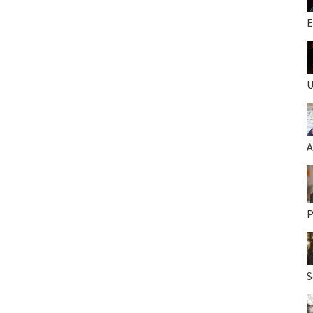
E
U
A
P
S