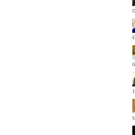
O
E
G
1
S