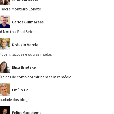
 saci e Monteiro Lobato
Carlos Guimarães
d Motta x Raul Seixas
Dráuzio Varela
lúten, lactose e outras modas
Elisa Brietzke
0 dicas de como dormir bem sem remédio
Emílio Calil
audade dos blogs
Felipe Goettems