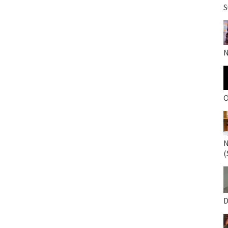
S
N
O
N
(
D