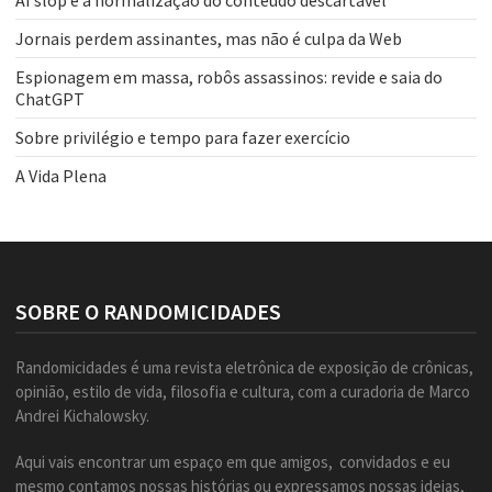
AI slop e a normalização do conteúdo descartável
Jornais perdem assinantes, mas não é culpa da Web
Espionagem em massa, robôs assassinos: revide e saia do
ChatGPT
Sobre privilégio e tempo para fazer exercício
A Vida Plena
SOBRE O RANDOMICIDADES
Randomicidades é uma revista eletrônica de exposição de crônicas,
opinião, estilo de vida, filosofia e cultura, com a curadoria de Marco
Andrei Kichalowsky.
Aqui vais encontrar um espaço em que amigos, convidados e eu
mesmo contamos nossas histórias ou expressamos nossas ideias,