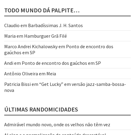
TODO MUNDO DÁ PALPITE…
Claudio
em
Barbadíssimas J. H. Santos
Maria
em
Hamburguer Grã Filé
Marco Andrei Kichalowsky
em
Ponto de encontro dos
gaúchos em SP
Andi
em
Ponto de encontro dos gaúchos em SP
Antônio Oliveira
em
Meia
Patricia Bissi
em
“Get Lucky” em versão jazz-samba-bossa-
nova
ÚLTIMAS RANDOMICIDADES
Admirável mundo novo, onde os velhos não têm vez