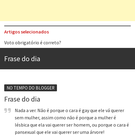
Artigos selecionados
Voto obrigatório é correto?
Se queres salvar o mundo, o veganismo não é a resposta
Frase do dia
Tem que filmar isso daí
A construção da urbanidade
Aprender a fracassar é o segredo do sucesso
NO TEMPO DO BLOGGER
Contardo Calligaris prega o “direito à tristeza”
Frase do dia
Esse tal de Rock Gaúcho
Nada a ver. Não é porque o cara é gay que ele vá querer
sem mulher, assim como não é porque a mulher é
Os causos de Jorge Luis Borges
lésbica que ela vai querer ser homem, ou porque o cara é
pansexual que ele vai querer ser uma árvore!