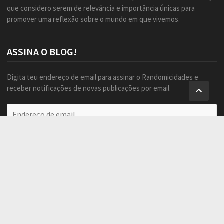
que considero serem de relevância e importância únicas para
promover uma reflexão sobre o mundo em que vivemos.
ASSINA O BLOG!
Digita teu endereço de email para assinar o Randomicidades e
receber notificações de novas publicações por email.
Endereço
de
email
Assinar
Facebook
Twitter