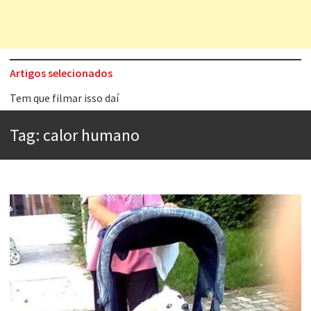
Artigos selecionados
Tem que filmar isso daí
A construção da urbanidade
Tag:
calor humano
Aprender a fracassar é o segredo do sucesso
Contardo Calligaris prega o “direito à tristeza”
Esse tal de Rock Gaúcho
Os causos de Jorge Luis Borges
Voto obrigatório é correto?
Se queres salvar o mundo, o veganismo não é a resposta