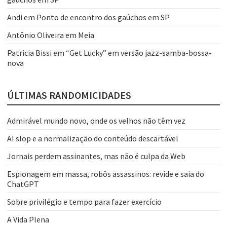
Andi
em
Ponto de encontro dos gaúchos em SP
Antônio Oliveira
em
Meia
Patricia Bissi
em
“Get Lucky” em versão jazz-samba-bossa-
nova
ÚLTIMAS RANDOMICIDADES
Admirável mundo novo, onde os velhos não têm vez
AI slop e a normalização do conteúdo descartável
Jornais perdem assinantes, mas não é culpa da Web
Espionagem em massa, robôs assassinos: revide e saia do
ChatGPT
Sobre privilégio e tempo para fazer exercício
A Vida Plena