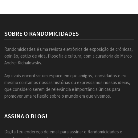
SOBRE O RANDOMICIDADES
Randomicidades é uma revista eletrônica de exposição de crônicas,
opinião, estilo de vida, filosofia e cultura, com a curadoria de Marco
Andrei Kichalowsky.
Aqui vais encontrar um espaço em que amigos, convidados e eu
mesmo contamos nossas histórias ou expressamos nossas ideias,
que considero serem de relevância e importância únicas para
promover uma reflexão sobre o mundo em que vivemos.
ASSINA O BLOG!
Digita teu endereço de email para assinar o Randomicidades e