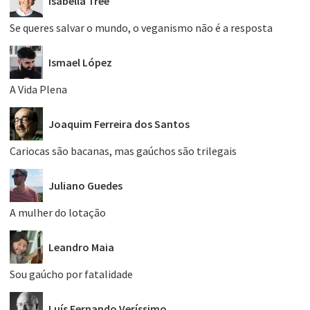
Isabella Tree
Se queres salvar o mundo, o veganismo não é a resposta
Ismael López
A Vida Plena
Joaquim Ferreira dos Santos
Cariocas são bacanas, mas gaúchos são trilegais
Juliano Guedes
A mulher do lotação
Leandro Maia
Sou gaúcho por fatalidade
Luís Fernando Veríssimo