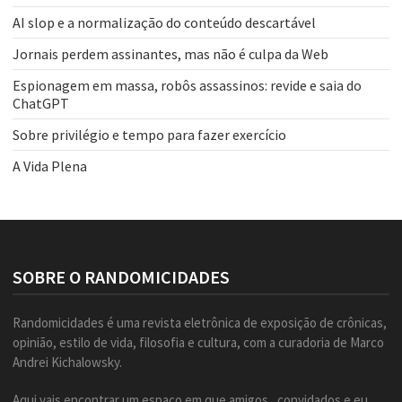
AI slop e a normalização do conteúdo descartável
Jornais perdem assinantes, mas não é culpa da Web
Espionagem em massa, robôs assassinos: revide e saia do
ChatGPT
Sobre privilégio e tempo para fazer exercício
A Vida Plena
SOBRE O RANDOMICIDADES
Randomicidades é uma revista eletrônica de exposição de crônicas,
opinião, estilo de vida, filosofia e cultura, com a curadoria de Marco
Andrei Kichalowsky.
Aqui vais encontrar um espaço em que amigos, convidados e eu