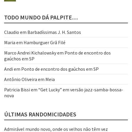
TODO MUNDO DÁ PALPITE…
Claudio
em
Barbadíssimas J. H. Santos
Maria
em
Hamburguer Grã Filé
Marco Andrei Kichalowsky
em
Ponto de encontro dos
gaúchos em SP
Andi
em
Ponto de encontro dos gaúchos em SP
Antônio Oliveira
em
Meia
Patricia Bissi
em
“Get Lucky” em versão jazz-samba-bossa-
nova
ÚLTIMAS RANDOMICIDADES
Admirável mundo novo, onde os velhos não têm vez