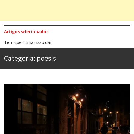
Artigos selecionados
Tem que filmar isso daí
A construção da urbanidade
Categoria:
poesis
Aprender a fracassar é o segredo do sucesso
Contardo Calligaris prega o “direito à tristeza”
Esse tal de Rock Gaúcho
Os causos de Jorge Luis Borges
Voto obrigatório é correto?
Se queres salvar o mundo, o veganismo não é a resposta