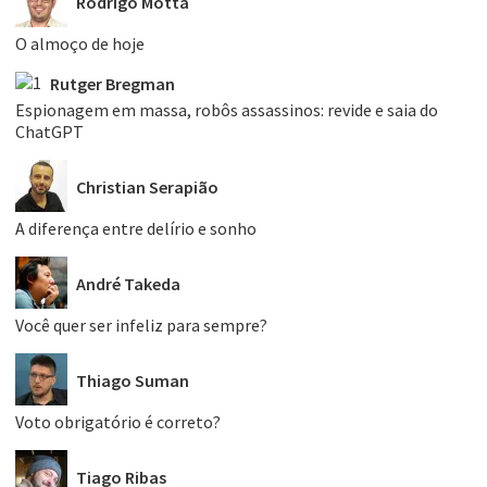
Rodrigo Motta
O almoço de hoje
Rutger Bregman
Espionagem em massa, robôs assassinos: revide e saia do
ChatGPT
Christian Serapião
A diferença entre delírio e sonho
André Takeda
Você quer ser infeliz para sempre?
Thiago Suman
Voto obrigatório é correto?
Tiago Ribas