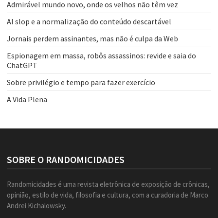
Admirável mundo novo, onde os velhos não têm vez
AI slop e a normalização do conteúdo descartável
Jornais perdem assinantes, mas não é culpa da Web
Espionagem em massa, robôs assassinos: revide e saia do
ChatGPT
Sobre privilégio e tempo para fazer exercício
A Vida Plena
SOBRE O RANDOMICIDADES
Randomicidades é uma revista eletrônica de exposição de crônicas,
opinião, estilo de vida, filosofia e cultura, com a curadoria de Marco
Andrei Kichalowsky.