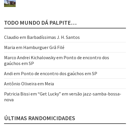
TODO MUNDO DÁ PALPITE…
Claudio
em
Barbadíssimas J. H. Santos
Maria
em
Hamburguer Grã Filé
Marco Andrei Kichalowsky
em
Ponto de encontro dos
gaúchos em SP
Andi
em
Ponto de encontro dos gaúchos em SP
Antônio Oliveira
em
Meia
Patricia Bissi
em
“Get Lucky” em versão jazz-samba-bossa-
nova
ÚLTIMAS RANDOMICIDADES