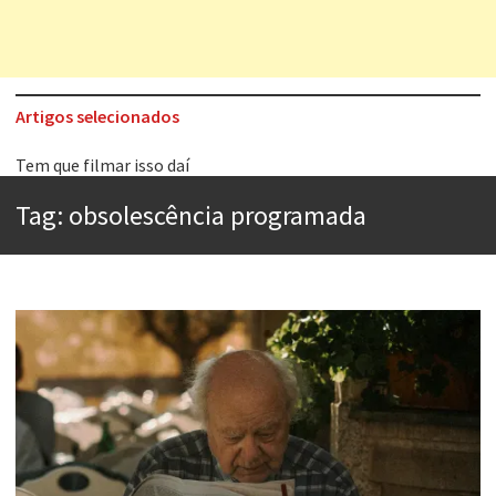
Artigos selecionados
Tem que filmar isso daí
A construção da urbanidade
Tag:
obsolescência programada
Aprender a fracassar é o segredo do sucesso
Contardo Calligaris prega o “direito à tristeza”
Esse tal de Rock Gaúcho
Os causos de Jorge Luis Borges
Voto obrigatório é correto?
Se queres salvar o mundo, o veganismo não é a resposta