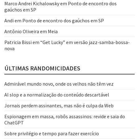
Marco Andrei Kichalowsky
em
Ponto de encontro dos
gaúchos em SP
Andi
em
Ponto de encontro dos gaúchos em SP
Antônio Oliveira
em
Meia
Patricia Bissi
em
“Get Lucky” em versão jazz-samba-bossa-
nova
ÚLTIMAS RANDOMICIDADES
Admirável mundo novo, onde os velhos não têm vez
AI slop e a normalização do conteúdo descartável
Jornais perdem assinantes, mas não é culpa da Web
Espionagem em massa, robôs assassinos: revide e saia do
ChatGPT
Sobre privilégio e tempo para fazer exercício