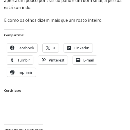
aperta um pouco por trás do pano é um bom sinal, a pessoa
está sorrindo.
E como os olhos dizem mais que um rosto inteiro.
Compartilha!
Facebook
X
LinkedIn
Tumblr
Pinterest
E-mail
Imprimir
Curtir isso: