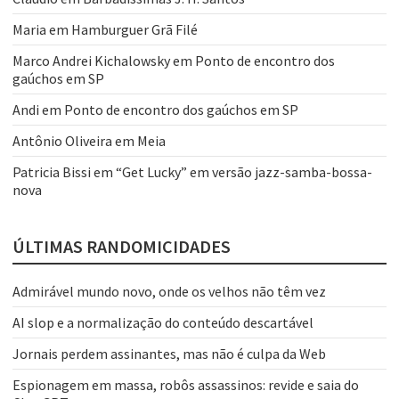
Maria
em
Hamburguer Grã Filé
Marco Andrei Kichalowsky
em
Ponto de encontro dos
gaúchos em SP
Andi
em
Ponto de encontro dos gaúchos em SP
Antônio Oliveira
em
Meia
Patricia Bissi
em
“Get Lucky” em versão jazz-samba-bossa-
nova
ÚLTIMAS RANDOMICIDADES
Admirável mundo novo, onde os velhos não têm vez
AI slop e a normalização do conteúdo descartável
Jornais perdem assinantes, mas não é culpa da Web
Espionagem em massa, robôs assassinos: revide e saia do