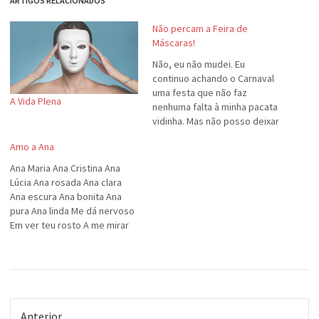
ARTIGOS RELACIONADOS
Não percam a Feira de
Máscaras!
Não, eu não mudei. Eu
continuo achando o Carnaval
uma festa que não faz
A Vida Plena
nenhuma falta à minha pacata
vidinha. Mas não posso deixar
de propagandear aos amigos
Amo a Ana
as fabulosas máscaras que
meu talentoso primo Roger
Ana Maria Ana Cristina Ana
produz. Nesta próxima terça
Lúcia Ana rosada Ana clara
ele vai fazer uma exposição
Ana escura Ana bonita Ana
de seus trabalhos no Boom…
pura Ana linda Me dá nervoso
Em ver teu rosto A me mirar
Ana cheinha Ana magrela De
gamar No teu passo Nos teus
pés No caminhar Analisando
Meu respiro Meu soluço Em
ver teu…
Anterior