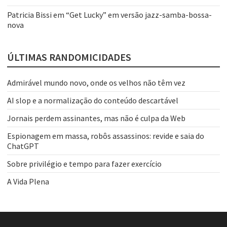
Patricia Bissi
em
“Get Lucky” em versão jazz-samba-bossa-
nova
ÚLTIMAS RANDOMICIDADES
Admirável mundo novo, onde os velhos não têm vez
AI slop e a normalização do conteúdo descartável
Jornais perdem assinantes, mas não é culpa da Web
Espionagem em massa, robôs assassinos: revide e saia do
ChatGPT
Sobre privilégio e tempo para fazer exercício
A Vida Plena