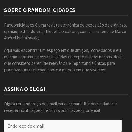
SOBRE O RANDOMICIDADES
Randomicidades é uma revista eletrônica de exposição de crônicas,
opinião, estilo de vida, filosofia e cultura, com a curadoria de Marco
Andrei Kichalowsky.
Aqui vais encontrar um espaço em que amigos, convidados e eu
mesmo contamos nossas histórias ou expressamos nossas ideias,
que considero serem de relevância e importância únicas para
promover uma reflexão sobre o mundo em que vivemos.
ASSINA O BLOG!
Digita teu endereço de email para assinar o Randomicidades e
receber notificações de novas publicações por email.
Endereço
de