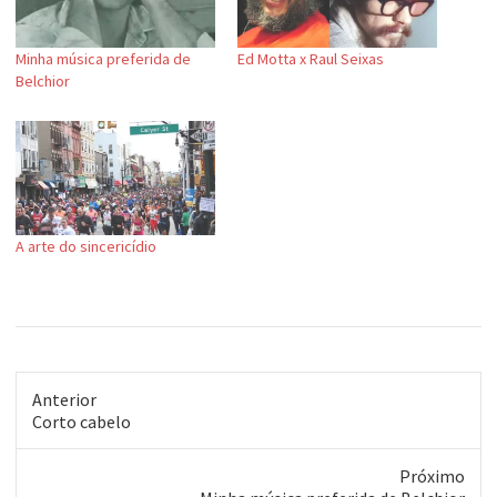
Minha música preferida de
Ed Motta x Raul Seixas
Belchior
A arte do sincericídio
Anterior
Post
Corto cabelo
anterior:
Próximo
Próximo