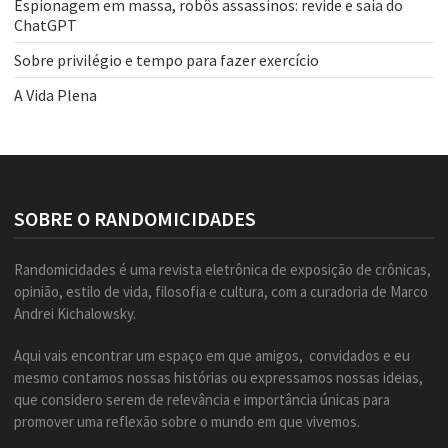
Espionagem em massa, robôs assassinos: revide e saia do
ChatGPT
Sobre privilégio e tempo para fazer exercício
A Vida Plena
SOBRE O RANDOMICIDADES
Randomicidades é uma revista eletrônica de exposição de crônicas,
opinião, estilo de vida, filosofia e cultura, com a curadoria de Marco
Andrei Kichalowsky.
Aqui vais encontrar um espaço em que amigos, convidados e eu
mesmo contamos nossas histórias ou expressamos nossas ideias,
que considero serem de relevância e importância únicas para
promover uma reflexão sobre o mundo em que vivemos.