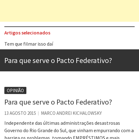
Artigos selecionados
Tem que filmar isso daí
A construção da urbanidade
Para que serve o Pacto Federativo?
Aprender a fracassar é o segredo do sucesso
Contardo Calligaris prega o “direito à tristeza”
Esse tal de Rock Gaúcho
OPINIÃO
Os causos de Jorge Luis Borges
Para que serve o Pacto Federativo?
Voto obrigatório é correto?
13 AGOSTO 2015
MARCO ANDREI KICHALOWSKY
Se queres salvar o mundo, o veganismo não é a resposta
Independente das últimas administrações desastrosas
Governo do Rio Grande do Sul​, que vinham empurrando com a
barriga os problemas, tomando EMPRÉSTIMOS e mais