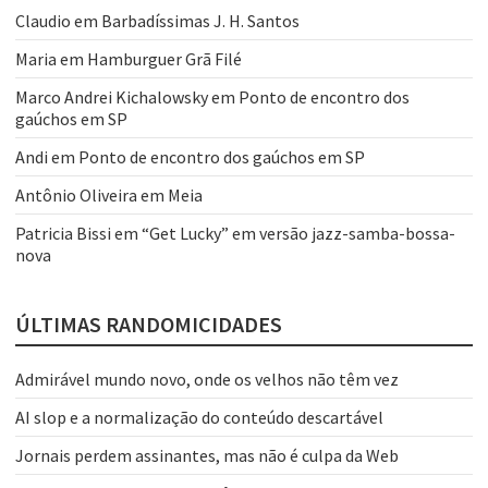
Claudio
em
Barbadíssimas J. H. Santos
Maria
em
Hamburguer Grã Filé
Marco Andrei Kichalowsky
em
Ponto de encontro dos
gaúchos em SP
Andi
em
Ponto de encontro dos gaúchos em SP
Antônio Oliveira
em
Meia
Patricia Bissi
em
“Get Lucky” em versão jazz-samba-bossa-
nova
ÚLTIMAS RANDOMICIDADES
Admirável mundo novo, onde os velhos não têm vez
AI slop e a normalização do conteúdo descartável
Jornais perdem assinantes, mas não é culpa da Web