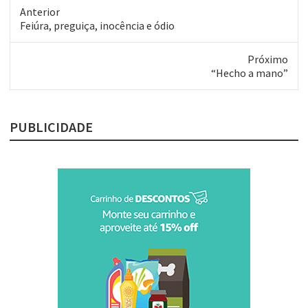
Anterior
Post
Feiúra, preguiça, inocência e ódio
anterior:
Próximo
Próximo
“Hecho a mano”
post:
PUBLICIDADE