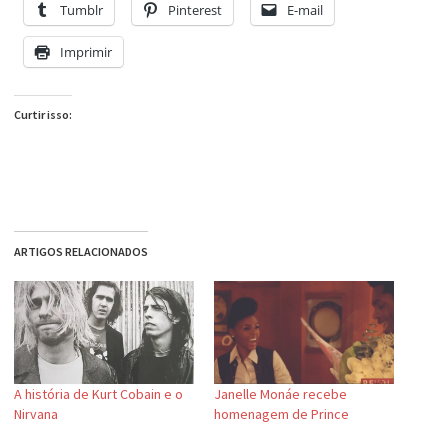
Tumblr
Pinterest
E-mail
Imprimir
Curtir isso:
ARTIGOS RELACIONADOS
A história de Kurt Cobain e o
Janelle Monáe recebe
Nirvana
homenagem de Prince