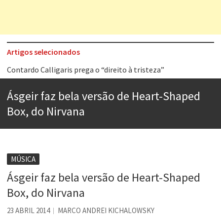
Artigos selecionados
Contardo Calligaris prega o “direito à tristeza”
Esse tal de Rock Gaúcho
Ásgeir faz bela versão de Heart-Shaped
Os causos de Jorge Luis Borges
Box, do Nirvana
Voto obrigatório é correto?
Se queres salvar o mundo, o veganismo não é a resposta
Tem que filmar isso daí
MÚSICA
Ásgeir faz bela versão de Heart-Shaped
A construção da urbanidade
Box, do Nirvana
Aprender a fracassar é o segredo do sucesso
23 ABRIL 2014
MARCO ANDREI KICHALOWSKY