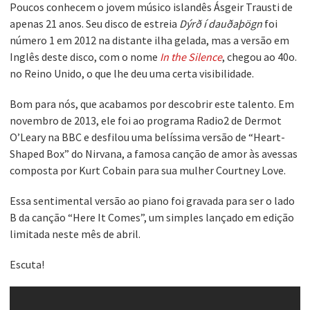
Poucos conhecem o jovem músico islandês Ásgeir Trausti de
apenas 21 anos. Seu disco de estreia
Dýrð í dauðaþögn
foi
número 1 em 2012 na distante ilha gelada, mas a versão em
Inglês deste disco, com o nome
In the Silence
, chegou ao 40o.
no Reino Unido, o que lhe deu uma certa visibilidade.
Bom para nós, que acabamos por descobrir este talento. Em
novembro de 2013, ele foi ao programa Radio2 de Dermot
O’Leary na BBC e desfilou uma belíssima versão de “Heart-
Shaped Box” do Nirvana, a famosa canção de amor às avessas
composta por Kurt Cobain para sua mulher Courtney Love.
Essa sentimental versão ao piano foi gravada para ser o lado
B da canção “Here It Comes”, um simples lançado em edição
limitada neste mês de abril.
Escuta!