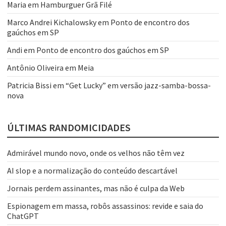
Maria
em
Hamburguer Grã Filé
Marco Andrei Kichalowsky
em
Ponto de encontro dos
gaúchos em SP
Andi
em
Ponto de encontro dos gaúchos em SP
Antônio Oliveira
em
Meia
Patricia Bissi
em
“Get Lucky” em versão jazz-samba-bossa-
nova
ÚLTIMAS RANDOMICIDADES
Admirável mundo novo, onde os velhos não têm vez
AI slop e a normalização do conteúdo descartável
Jornais perdem assinantes, mas não é culpa da Web
Espionagem em massa, robôs assassinos: revide e saia do
ChatGPT