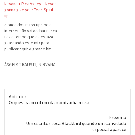
Nirvana + Rick Astley = Never
gonna give your Teen Spirit
up
A onda dos mash-ups pela
internet não vai acabar nunca.
Fazia tempo que eu estava
guardando este mix para
publicar aqui: o grande hit
"Never gonna give you up" do
Rick Astley com a base de
ÁSGEIR TRAUSTI
,
NIRVANA
"Smells like Teen Spirit", do
Nirvana. Resultou em... "Never
gonna give your Teen Spirit…
Anterior
Post
Orquestra no ritmo da montanha russa
anterior:
Próximo
Próximo
Um escritor toca Blackbird quando um convidado
post:
especial aparece