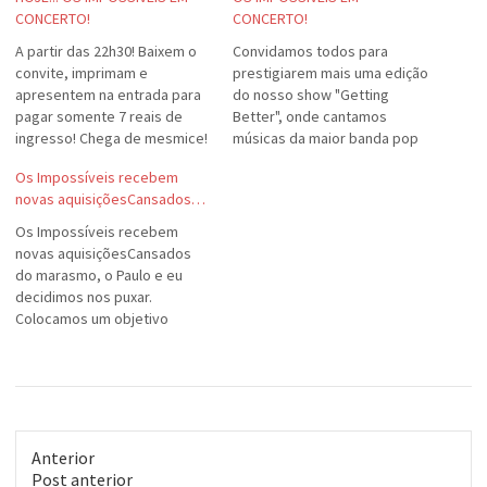
CONCERTO!
CONCERTO!
A partir das 22h30! Baixem o
Convidamos todos para
convite, imprimam e
prestigiarem mais uma edição
apresentem na entrada para
do nosso show "Getting
pagar somente 7 reais de
Better", onde cantamos
ingresso! Chega de mesmice!
músicas da maior banda pop
Venham escutar as músicas
do mundo: OS
Os Impossíveis recebem
que as outras bandas não
BEATLES!Fizemos algumas
novas aquisiçõesCansados…
tocam!
alterações no programa.
Acrescentamos uma canção
Os Impossíveis recebem
do Álbum Branco e mais uma
novas aquisiçõesCansados
das minhas preferidas:
do marasmo, o Paulo e eu
"Wait".Conto com a presença
decidimos nos puxar.
de vocês!
Colocamos um objetivo
concreto para a banda, senão
o negócio não anda. Vai ter
um Festival Beatles em
agosto e queremos tocar
nesse festival. Quem sabe
não levamos algo?Com o
Anterior
Flavinho com pouco tempo,
Post
Post anterior