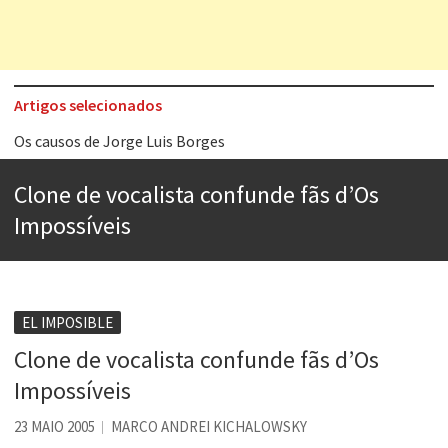
Artigos selecionados
Os causos de Jorge Luis Borges
Voto obrigatório é correto?
Clone de vocalista confunde fãs d’Os
Se queres salvar o mundo, o veganismo não é a resposta
Impossíveis
Tem que filmar isso daí
A construção da urbanidade
Aprender a fracassar é o segredo do sucesso
EL IMPOSIBLE
Clone de vocalista confunde fãs d’Os
Contardo Calligaris prega o “direito à tristeza”
Impossíveis
Esse tal de Rock Gaúcho
23 MAIO 2005
MARCO ANDREI KICHALOWSKY