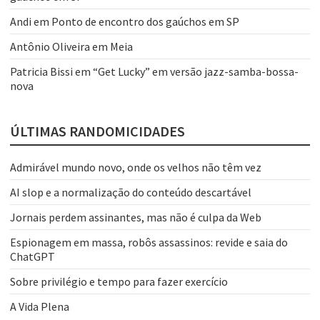
Andi
em
Ponto de encontro dos gaúchos em SP
Antônio Oliveira
em
Meia
Patricia Bissi
em
“Get Lucky” em versão jazz-samba-bossa-
nova
ÚLTIMAS RANDOMICIDADES
Admirável mundo novo, onde os velhos não têm vez
AI slop e a normalização do conteúdo descartável
Jornais perdem assinantes, mas não é culpa da Web
Espionagem em massa, robôs assassinos: revide e saia do
ChatGPT
Sobre privilégio e tempo para fazer exercício
A Vida Plena