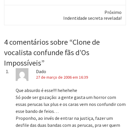
resolvemos estender…
anterior:
Próximo
Próximo
Indentidade secreta revelada!
post:
4 comentários sobre “
Clone de
vocalista confunde fãs d’Os
Impossíveis
”
Dado
27 de março de 2006 em 16:39
Que absurdo é esse!!! hehehehe
Só pode ser gozação: a gente gasta um horror com
essas perucas lux plus e os caras vem nos confundir com
esse bando de feios…
Proponho, ao invés de entrar na justiça, fazer um
desfile das duas bandas com as perucas, pra ver quem