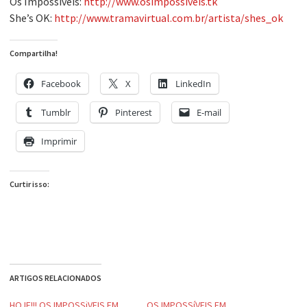
Os Impossíveis:
http://www.osimpossiveis.tk
She’s OK:
http://www.tramavirtual.com.br/artista/shes_ok
Compartilha!
Facebook
X
LinkedIn
Tumblr
Pinterest
E-mail
Imprimir
Curtir isso:
ARTIGOS RELACIONADOS
HOJE!!! OS IMPOSSiVEIS EM
OS IMPOSSíVEIS EM