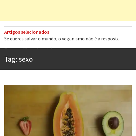
Artigos selecionados
Tem que filmar isso daí
A construção da urbanidade
Tag:
sexo
Aprender a fracassar é o segredo do sucesso
Contardo Calligaris prega o “direito à tristeza”
Esse tal de Rock Gaúcho
Os causos de Jorge Luis Borges
Voto obrigatório é correto?
Se queres salvar o mundo, o veganismo não é a resposta