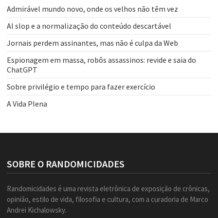
Admirável mundo novo, onde os velhos não têm vez
AI slop e a normalização do conteúdo descartável
Jornais perdem assinantes, mas não é culpa da Web
Espionagem em massa, robôs assassinos: revide e saia do
ChatGPT
Sobre privilégio e tempo para fazer exercício
A Vida Plena
SOBRE O RANDOMICIDADES
Randomicidades é uma revista eletrônica de exposição de crônicas,
opinião, estilo de vida, filosofia e cultura, com a curadoria de Marco
Andrei Kichalowsky.