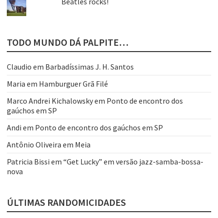
Beatles rocks!
TODO MUNDO DÁ PALPITE…
Claudio
em
Barbadíssimas J. H. Santos
Maria
em
Hamburguer Grã Filé
Marco Andrei Kichalowsky
em
Ponto de encontro dos
gaúchos em SP
Andi
em
Ponto de encontro dos gaúchos em SP
Antônio Oliveira
em
Meia
Patricia Bissi
em
“Get Lucky” em versão jazz-samba-bossa-
nova
ÚLTIMAS RANDOMICIDADES