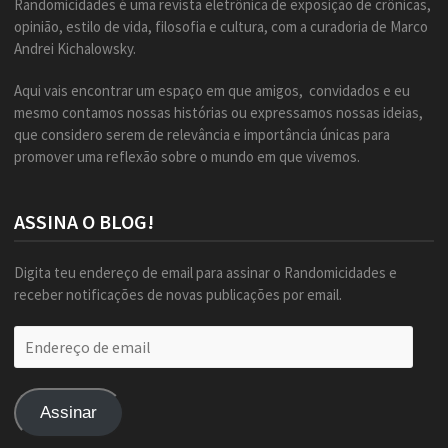
Randomicidades é uma revista eletrônica de exposição de crônicas,
opinião, estilo de vida, filosofia e cultura, com a curadoria de Marco
Andrei Kichalowsky.
Aqui vais encontrar um espaço em que amigos, convidados e eu
mesmo contamos nossas histórias ou expressamos nossas ideias,
que considero serem de relevância e importância únicas para
promover uma reflexão sobre o mundo em que vivemos.
ASSINA O BLOG!
Digita teu endereço de email para assinar o Randomicidades e
receber notificações de novas publicações por email.
Endereço
de
email
Assinar