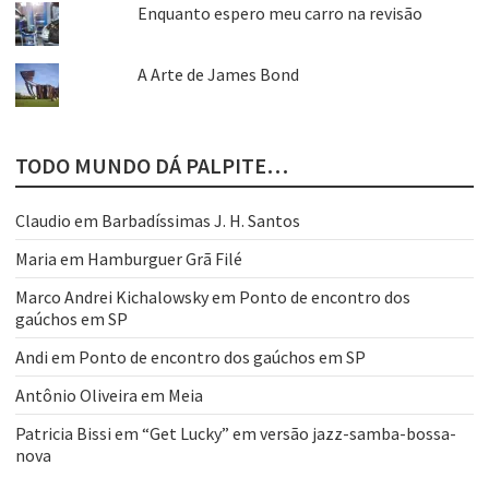
Enquanto espero meu carro na revisão
A Arte de James Bond
TODO MUNDO DÁ PALPITE…
Claudio
em
Barbadíssimas J. H. Santos
Maria
em
Hamburguer Grã Filé
Marco Andrei Kichalowsky
em
Ponto de encontro dos
gaúchos em SP
Andi
em
Ponto de encontro dos gaúchos em SP
Antônio Oliveira
em
Meia
Patricia Bissi
em
“Get Lucky” em versão jazz-samba-bossa-
nova