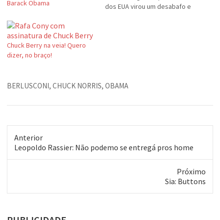
Barack Obama
dos EUA virou um desabafo e
um grito de exaltação à
conquista inédita
Chuck Berry na veia! Quero
dizer, no braço!
BERLUSCONI
,
CHUCK NORRIS
,
OBAMA
Anterior
Post
Leopoldo Rassier: Não podemo se entregá pros home
anterior:
Próximo
Próximo
Sia: Buttons
post:
PUBLICIDADE