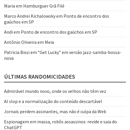
Maria
em
Hamburguer Grã Filé
Marco Andrei Kichalowsky
em
Ponto de encontro dos
gaúchos em SP
Andi
em
Ponto de encontro dos gaúchos em SP
Antônio Oliveira
em
Meia
Patricia Bissi
em
“Get Lucky” em versão jazz-samba-bossa-
nova
ÚLTIMAS RANDOMICIDADES
Admirável mundo novo, onde os velhos não têm vez
AI slop e a normalização do conteúdo descartável
Jornais perdem assinantes, mas não é culpa da Web
Espionagem em massa, robôs assassinos: revide e saia do
ChatGPT