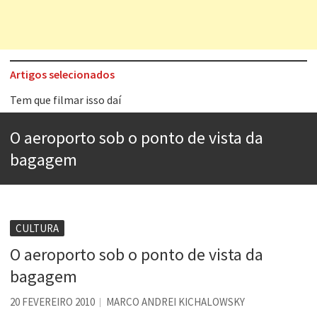
Artigos selecionados
Tem que filmar isso daí
A construção da urbanidade
O aeroporto sob o ponto de vista da
Aprender a fracassar é o segredo do sucesso
bagagem
Contardo Calligaris prega o “direito à tristeza”
Esse tal de Rock Gaúcho
Os causos de Jorge Luis Borges
CULTURA
O aeroporto sob o ponto de vista da
Voto obrigatório é correto?
bagagem
Se queres salvar o mundo, o veganismo não é a resposta
20 FEVEREIRO 2010
MARCO ANDREI KICHALOWSKY