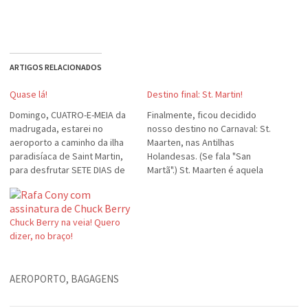
ARTIGOS RELACIONADOS
Quase lá!
Destino final: St. Martin!
Domingo, CUATRO-E-MEIA da
Finalmente, ficou decidido
madrugada, estarei no
nosso destino no Carnaval: St.
aeroporto a caminho da ilha
Maarten, nas Antilhas
paradisíaca de Saint Martin,
Holandesas. (Se fala "San
para desfrutar SETE DIAS de
Martã".) St. Maarten é aquela
mar cristalino, céu azul e
ilhazinha paradisíaca, que tem
muita paz e descanso.
aquele aeroporto onde os
(FINALMENTE, CARACA!) MUI-
aviões passam levantando as
Chuck Berry na veia! Quero
TO BOM! Desligo-me do
melenas de quem está se
dizer, no braço!
mundo e não tem quem me
banhando na praia. As
tire do sério. (será!?) Bom
fotinhos são do singelo hotel
Carnaval a todos!
que estaremos hospedados.
AEROPORTO
,
BAGAGENS
Coisa…