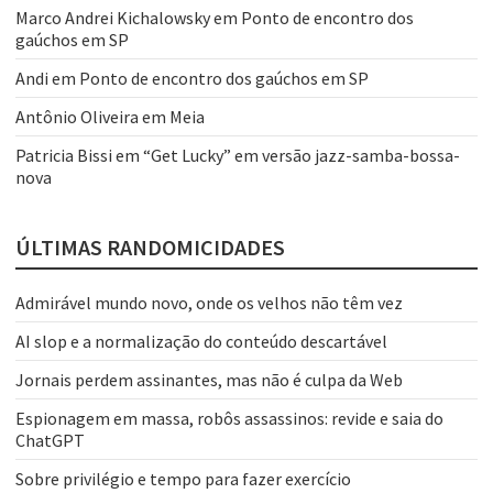
Marco Andrei Kichalowsky
em
Ponto de encontro dos
gaúchos em SP
Andi
em
Ponto de encontro dos gaúchos em SP
Antônio Oliveira
em
Meia
Patricia Bissi
em
“Get Lucky” em versão jazz-samba-bossa-
nova
ÚLTIMAS RANDOMICIDADES
Admirável mundo novo, onde os velhos não têm vez
AI slop e a normalização do conteúdo descartável
Jornais perdem assinantes, mas não é culpa da Web
Espionagem em massa, robôs assassinos: revide e saia do
ChatGPT
Sobre privilégio e tempo para fazer exercício