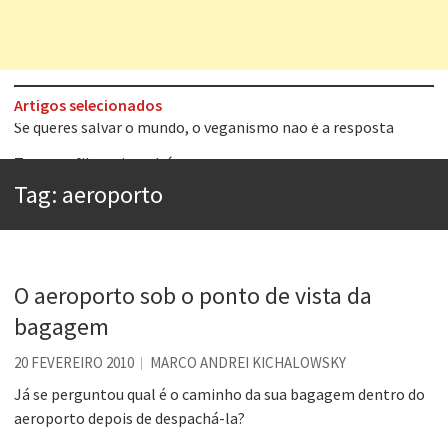
Artigos selecionados
Tem que filmar isso daí
A construção da urbanidade
Tag:
aeroporto
Aprender a fracassar é o segredo do sucesso
Contardo Calligaris prega o “direito à tristeza”
Esse tal de Rock Gaúcho
O aeroporto sob o ponto de vista da
Os causos de Jorge Luis Borges
bagagem
Voto obrigatório é correto?
20 FEVEREIRO 2010
MARCO ANDREI KICHALOWSKY
Se queres salvar o mundo, o veganismo não é a resposta
Já se perguntou qual é o caminho da sua bagagem dentro do
aeroporto depois de despachá-la?