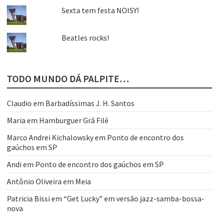
Sexta tem festa NOISY!
Beatles rocks!
TODO MUNDO DÁ PALPITE…
Claudio
em
Barbadíssimas J. H. Santos
Maria
em
Hamburguer Grã Filé
Marco Andrei Kichalowsky
em
Ponto de encontro dos
gaúchos em SP
Andi
em
Ponto de encontro dos gaúchos em SP
Antônio Oliveira
em
Meia
Patricia Bissi
em
“Get Lucky” em versão jazz-samba-bossa-
nova