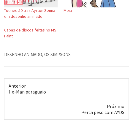
Tooned 50 traz Ayrton Senna
Meia
em desenho animado
Capas de discos feitas no MS
Paint
DESENHO ANIMADO
,
OS SIMPSONS
Anterior
Post
He-Man paraguaio
anterior:
Próximo
Próximo
Perca peso com AYDS
post: