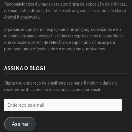
Randomicidades é uma revista eletrônica de exposição de crônicas,
opinião, estilo de vida, filosofia e cultura, com a curadoria de Marco
Andrei Kichalowsky.
Aqui vais encontrar um espaço em que amigos, convidados e eu
mesmo contamos nossas histórias ou expressamos nossas ideias,
que considero serem de relevância e importância únicas para
promover uma reflexão sobre o mundo em que vivemos.
ASSINA O BLOG!
Digita teu endereço de email para assinar o Randomicidades e
receber notificações de novas publicações por email.
Endereço
de
email
Assinar