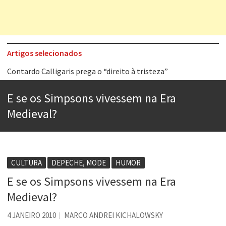
Artigos selecionados
Contardo Calligaris prega o “direito à tristeza”
Esse tal de Rock Gaúcho
E se os Simpsons vivessem na Era
Os causos de Jorge Luis Borges
Medieval?
Voto obrigatório é correto?
Se queres salvar o mundo, o veganismo não é a resposta
Tem que filmar isso daí
CULTURA
DEPECHE, MODE
HUMOR
E se os Simpsons vivessem na Era
A construção da urbanidade
Medieval?
Aprender a fracassar é o segredo do sucesso
4 JANEIRO 2010
MARCO ANDREI KICHALOWSKY