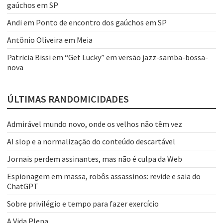
gaúchos em SP
Andi
em
Ponto de encontro dos gaúchos em SP
Antônio Oliveira
em
Meia
Patricia Bissi
em
“Get Lucky” em versão jazz-samba-bossa-
nova
ÚLTIMAS RANDOMICIDADES
Admirável mundo novo, onde os velhos não têm vez
AI slop e a normalização do conteúdo descartável
Jornais perdem assinantes, mas não é culpa da Web
Espionagem em massa, robôs assassinos: revide e saia do
ChatGPT
Sobre privilégio e tempo para fazer exercício
A Vida Plena