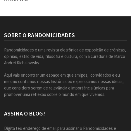
SOBRE O RANDOMICIDADES
Randomicidades é uma revista eletrônica de exposição de crônicas,
opinião, estilo de vida, filosofia e cultura, com a curadoria de Marco
Andrei Kichalowsky.
Aqui vais encontrar um espaço em que amigos, convidados e eu
mesmo contamos nossas histórias ou expressamos nossas ideias,
que considero serem de relevância e importância únicas para
promover uma reflexão sobre o mundo em que vivemos.
ASSINA O BLOG!
Digita teu endereço de email para assinar o Randomicidades e