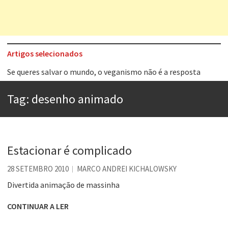
Artigos selecionados
Tem que filmar isso daí
A construção da urbanidade
Tag:
desenho animado
Aprender a fracassar é o segredo do sucesso
Contardo Calligaris prega o “direito à tristeza”
Esse tal de Rock Gaúcho
Estacionar é complicado
Os causos de Jorge Luis Borges
28 SETEMBRO 2010
MARCO ANDREI KICHALOWSKY
Voto obrigatório é correto?
Divertida animação de massinha
Se queres salvar o mundo, o veganismo não é a resposta
CONTINUAR A LER