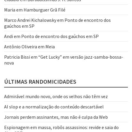
Maria
em
Hamburguer Grã Filé
Marco Andrei Kichalowsky
em
Ponto de encontro dos
gaúchos em SP
Andi
em
Ponto de encontro dos gaúchos em SP
Antônio Oliveira
em
Meia
Patricia Bissi
em
“Get Lucky” em versão jazz-samba-bossa-
nova
ÚLTIMAS RANDOMICIDADES
Admirável mundo novo, onde os velhos não têm vez
AI slop e a normalização do conteúdo descartável
Jornais perdem assinantes, mas não é culpa da Web
Espionagem em massa, robôs assassinos: revide e saia do