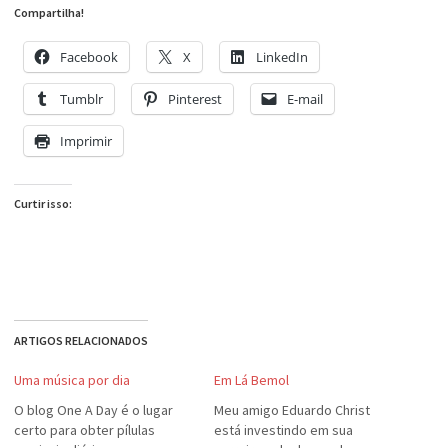
Compartilha!
Facebook
X
LinkedIn
Tumblr
Pinterest
E-mail
Imprimir
Curtir isso:
ARTIGOS RELACIONADOS
Uma música por dia
Em Lá Bemol
O blog One A Day é o lugar
Meu amigo Eduardo Christ
certo para obter pílulas
está investindo em sua