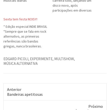
musicais diárias
carreira-solo, lançando um
disco novo, após
participações em diversas
bandas do circuito
Sexta tem festa NOISY!
alternativo, incluindo a
cultuada Graforréia
* Edição especial INDIE BRASIL
Xilarmônica e na banda do
*Sempre que se fala em rock
Frank Jorge, atualmente.Seu
alternativo, as primeiras
CD Demo Eduardo Christ, é
referências são bandas
uma coleção de cinco
gringas, nunca brasileiras.
músicas de sua autoria (mais
Jornalistas e críticos de
duas bônus). Em…
música afirmam que, no
EDGARD PICOLI
,
EXPERIMENTE
,
MULTISHOW
,
Brasil, o ponto positivo da
MÚSICA ALTERNATIVA
cena underground é a
quantidade de grupos, não
sua qualidade. Mas a NOISY
desta sexta, 1º de…
Anterior
Post
Bandeiras apetitosas
anterior:
Próximo