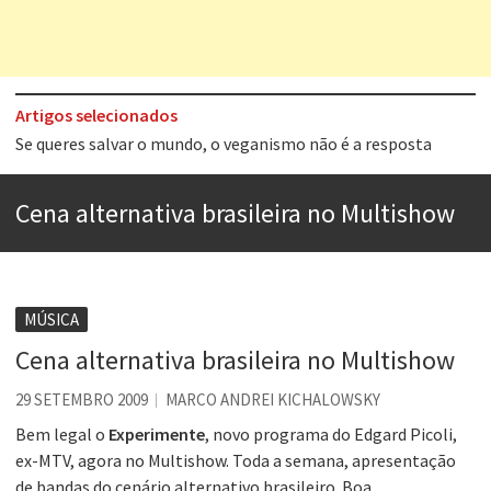
Artigos selecionados
Tem que filmar isso daí
A construção da urbanidade
Cena alternativa brasileira no Multishow
Aprender a fracassar é o segredo do sucesso
Contardo Calligaris prega o “direito à tristeza”
Esse tal de Rock Gaúcho
MÚSICA
Os causos de Jorge Luis Borges
Cena alternativa brasileira no Multishow
Voto obrigatório é correto?
29 SETEMBRO 2009
MARCO ANDREI KICHALOWSKY
Se queres salvar o mundo, o veganismo não é a resposta
Bem legal o
Experimente
, novo programa do Edgard Picoli,
ex-MTV, agora no Multishow. Toda a semana, apresentação
de bandas do cenário alternativo brasileiro. Boa