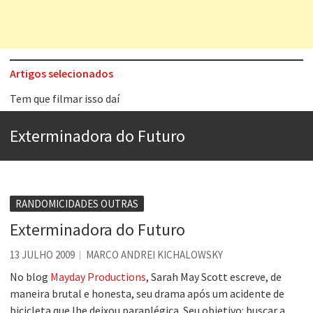
Artigos selecionados
Tem que filmar isso daí
A construção da urbanidade
Exterminadora do Futuro
Aprender a fracassar é o segredo do sucesso
Contardo Calligaris prega o “direito à tristeza”
Esse tal de Rock Gaúcho
RANDOMICIDADES OUTRAS
Os causos de Jorge Luis Borges
Exterminadora do Futuro
Voto obrigatório é correto?
13 JULHO 2009
MARCO ANDREI KICHALOWSKY
Se queres salvar o mundo, o veganismo não é a resposta
No blog
Mayday Productions
, Sarah May Scott escreve, de
maneira brutal e honesta, seu drama após um acidente de
bicicleta que lhe deixou paraplégica. Seu objetivo: buscar a