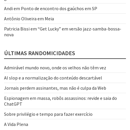
Andi
em
Ponto de encontro dos gaúchos em SP
Antônio Oliveira
em
Meia
Patricia Bissi
em
“Get Lucky” em versão jazz-samba-bossa-
nova
ÚLTIMAS RANDOMICIDADES
Admirável mundo novo, onde os velhos não têm vez
AI slop e a normalização do conteúdo descartável
Jornais perdem assinantes, mas não é culpa da Web
Espionagem em massa, robôs assassinos: revide e saia do
ChatGPT
Sobre privilégio e tempo para fazer exercício
A Vida Plena