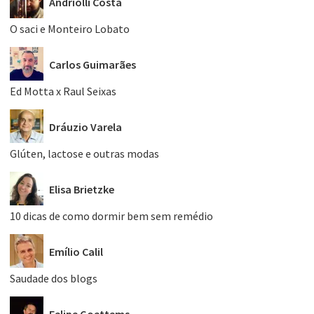
Andriolli Costa
O saci e Monteiro Lobato
Carlos Guimarães
Ed Motta x Raul Seixas
Dráuzio Varela
Glúten, lactose e outras modas
Elisa Brietzke
10 dicas de como dormir bem sem remédio
Emílio Calil
Saudade dos blogs
Felipe Goettems