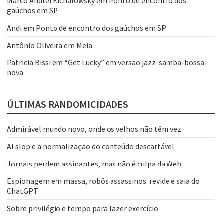
Marco Andrei Kichalowsky
em
Ponto de encontro dos
gaúchos em SP
Andi
em
Ponto de encontro dos gaúchos em SP
Antônio Oliveira
em
Meia
Patricia Bissi
em
“Get Lucky” em versão jazz-samba-bossa-
nova
ÚLTIMAS RANDOMICIDADES
Admirável mundo novo, onde os velhos não têm vez
AI slop e a normalização do conteúdo descartável
Jornais perdem assinantes, mas não é culpa da Web
Espionagem em massa, robôs assassinos: revide e saia do
ChatGPT
Sobre privilégio e tempo para fazer exercício