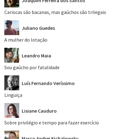
Joaquim Ferreira dos Santos
Cariocas são bacanas, mas gaúchos são trilegais
Juliano Guedes
A mulher do lotação
Leandro Maia
Sou gaúcho por fatalidade
Luís Fernando Veríssimo
Linguiça
Lisiane Cauduro
Sobre privilégio e tempo para fazer exercício
Marco Andrei Kichalowsky