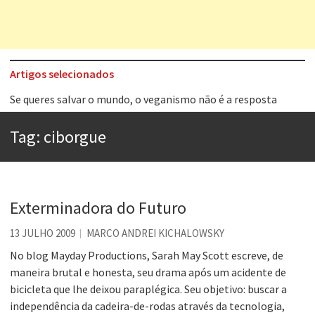
Artigos selecionados
Se queres salvar o mundo, o veganismo não é a resposta
Tem que filmar isso daí
A construção da urbanidade
Tag:
ciborgue
Aprender a fracassar é o segredo do sucesso
Contardo Calligaris prega o “direito à tristeza”
Esse tal de Rock Gaúcho
Exterminadora do Futuro
Os causos de Jorge Luis Borges
13 JULHO 2009
MARCO ANDREI KICHALOWSKY
Voto obrigatório é correto?
No blog Mayday Productions, Sarah May Scott escreve, de
maneira brutal e honesta, seu drama após um acidente de
bicicleta que lhe deixou paraplégica. Seu objetivo: buscar a
independência da cadeira-de-rodas através da tecnologia,