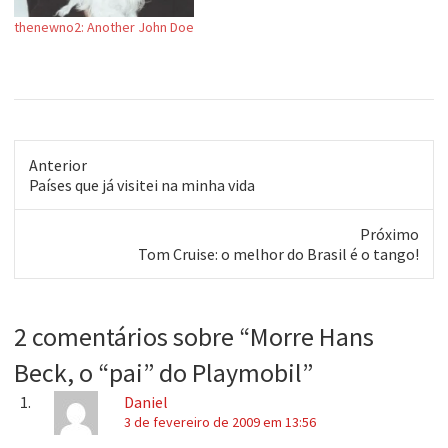
thenewno2: Another John Doe
Anterior
Post
Países que já visitei na minha vida
anterior:
Próximo
Próximo
Tom Cruise: o melhor do Brasil é o tango!
post:
2 comentários sobre “
Morre Hans
Beck, o “pai” do Playmobil
”
Daniel
3 de fevereiro de 2009 em 13:56