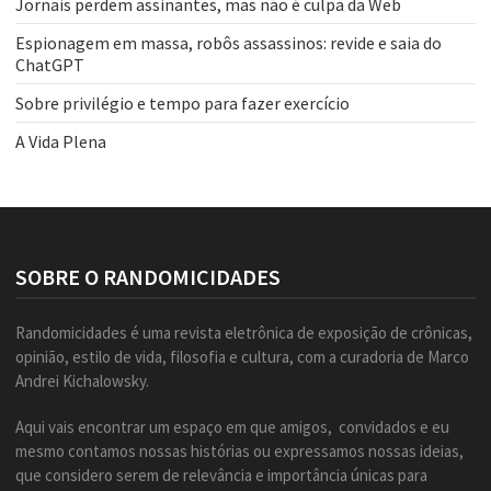
Jornais perdem assinantes, mas não é culpa da Web
Espionagem em massa, robôs assassinos: revide e saia do
ChatGPT
Sobre privilégio e tempo para fazer exercício
A Vida Plena
SOBRE O RANDOMICIDADES
Randomicidades é uma revista eletrônica de exposição de crônicas,
opinião, estilo de vida, filosofia e cultura, com a curadoria de Marco
Andrei Kichalowsky.
Aqui vais encontrar um espaço em que amigos, convidados e eu
mesmo contamos nossas histórias ou expressamos nossas ideias,
que considero serem de relevância e importância únicas para