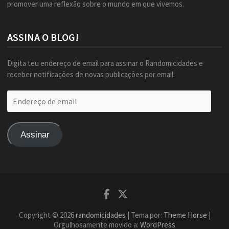
promover uma reflexão sobre o mundo em que vivemos.
ASSINA O BLOG!
Digita teu endereço de email para assinar o Randomicidades e
receber notificações de novas publicações por email.
Endereço
de
email
Assinar
Facebook
Twitter
Copyright © 2026
randomicidades
| Tema por:
Theme Horse
|
Orgulhosamente movido a:
WordPress