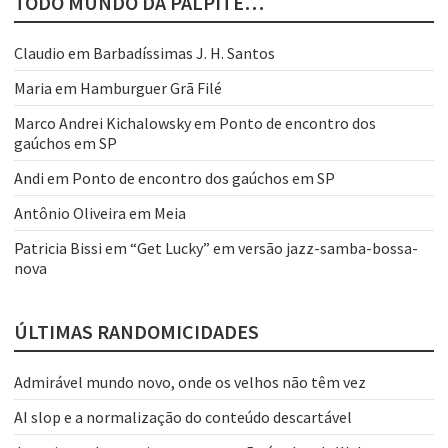
TODO MUNDO DÁ PALPITE…
Claudio
em
Barbadíssimas J. H. Santos
Maria
em
Hamburguer Grã Filé
Marco Andrei Kichalowsky
em
Ponto de encontro dos
gaúchos em SP
Andi
em
Ponto de encontro dos gaúchos em SP
Antônio Oliveira
em
Meia
Patricia Bissi
em
“Get Lucky” em versão jazz-samba-bossa-
nova
ÚLTIMAS RANDOMICIDADES
Admirável mundo novo, onde os velhos não têm vez
AI slop e a normalização do conteúdo descartável