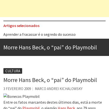
Artigos selecionados
Aprender a fracassar é o segredo do sucesso
Contardo Calligaris prega o “direito à tristeza”
Morre Hans Beck, o “pai” do Playmobil
Esse tal de Rock Gaúcho
Os causos de Jorge Luis Borges
Voto obrigatório é correto?
CULTURA
Se queres salvar o mundo, o veganismo não é a resposta
Morre Hans Beck, o “pai” do Playmobil
Tem que filmar isso daí
3 FEVEREIRO 2009
MARCO ANDREI KICHALOWSKY
A construção da urbanidade
Entre os fatos marcantes destes últimos dias, está a morte
do “pai” do
Playmobil
, o alemão
Hans Beck
, aos 79 anos.